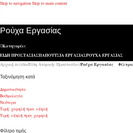
Skip to navigation
Skip to main content
Ρούχα Εργασίας
Κατηγορίες
ΕΊΔΗ ΠΡΟΣΤΑΣΊΑΣ
ΠΑΠΟΎΤΣΙΑ ΕΡΓΑΣΊΑΣ
ΡΟΎΧΑ ΕΡΓΑΣΊΑΣ
Ρούχα Εργασίας
Φίλτρα
Αρχική σελίδα
/
Είδη Ατομικής Προστασίας
/
Ταξινόμηση κατά
Δημοτικότητα
Bαθμολογία
Νεότερα
Τιμή: χαμηλή προς υψηλή
Τιμή: υψηλή προς χαμηλή
Φίλτρο τιμής