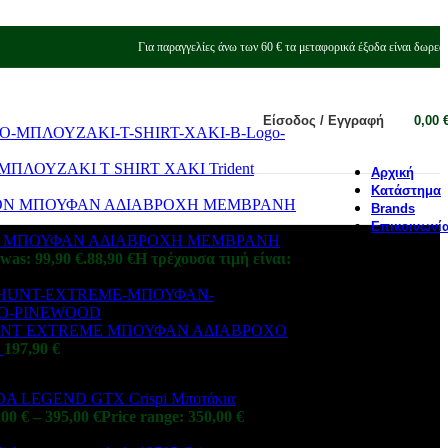
Για παραγγελίες άνω των 60 € τα μεταφορικά έξοδα είναι δωρεά
Είσοδος / Εγγραφή
0,00
ΛΟΥΖΑΚΙ T SHIRT ΧΑΚΙ Trident
Αρχική
Κατάστημα
Brands
Επικοινωνί
ION ΜΠΟΥΦΑΝ ΑΔΙΑΒΡΟΧΗ ΜΕΜΒΡΑΝΗ
 was: 99,90 €.
88,90
€
Η τρέχουσα τιμή είναι:
 HUNT EXTREME ΜΠΟΥΦΑΝ ΑΔΙΑΒΡΟΧΟ
D
197,90
€
Crispi Μποτάκια
,00
€
–
395,00
€
Price range: 350,00 €