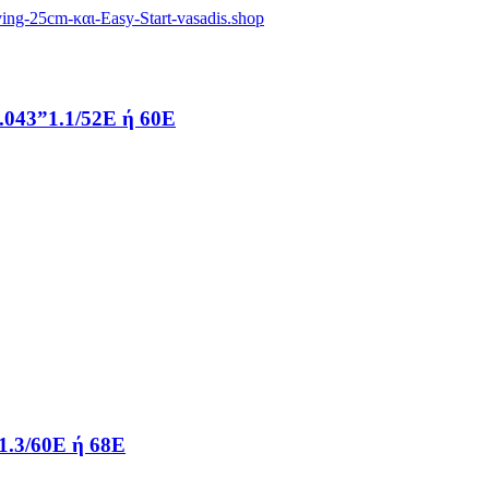
043”1.1/52E ή 60E
.3/60E ή 68E