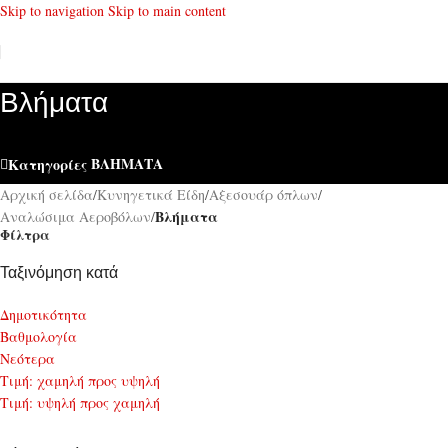
Skip to navigation
Skip to main content
Βλήματα
ΒΛΉΜΑΤΑ
Κατηγορίες
Αρχική σελίδα
/
Κυνηγετικά Είδη
/
Αξεσουάρ όπλων
/
Βλήματα
Αναλώσιμα Αεροβόλων
/
Φίλτρα
Ταξινόμηση κατά
Δημοτικότητα
Bαθμολογία
Νεότερα
Τιμή: χαμηλή προς υψηλή
Τιμή: υψηλή προς χαμηλή