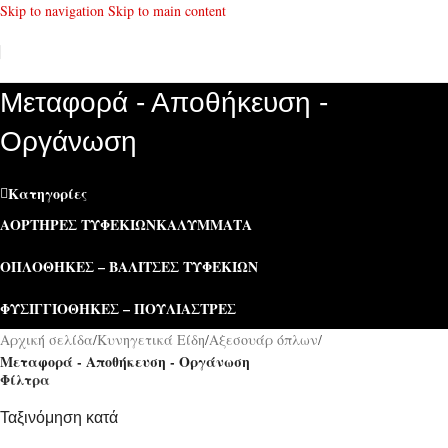
Skip to navigation
Skip to main content
Μεταφορά - Αποθήκευση -
Οργάνωση
Κατηγορίες
ΑΟΡΤΉΡΕΣ ΤΥΦΕΚΊΩΝ
ΚΑΛΎΜΜΑΤΑ
ΟΠΛΟΘΉΚΕΣ – ΒΑΛΊΤΣΕΣ ΤΥΦΕΚΊΩΝ
ΦΥΣΙΓΓΙΟΘΉΚΕΣ – ΠΟΥΛΙΆΣΤΡΕΣ
Αρχική σελίδα
/
Κυνηγετικά Είδη
/
Αξεσουάρ όπλων
/
Μεταφορά - Αποθήκευση - Οργάνωση
Φίλτρα
Ταξινόμηση κατά