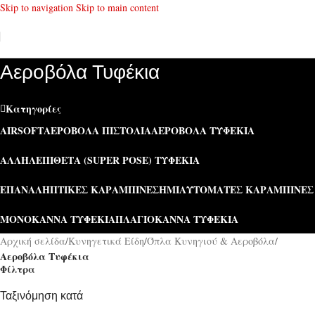
Skip to navigation
Skip to main content
Αεροβόλα Τυφέκια
Κατηγορίες
AIRSOFT
ΑΕΡΟΒΌΛΑ ΠΙΣΤΌΛΙΑ
ΑΕΡΟΒΌΛΑ ΤΥΦΈΚΙΑ
ΑΛΛΗΛΕΠΊΘΕΤΑ (SUPER POSE) ΤΥΦΈΚΙΑ
ΕΠΑΝΑΛΗΠΤΙΚΈΣ ΚΑΡΑΜΠΊΝΕΣ
ΗΜΙΑΥΤΌΜΑΤΕΣ ΚΑΡΑΜΠΊΝΕΣ
ΜΟΝΌΚΑΝΝΑ ΤΥΦΈΚΙΑ
ΠΛΑΓΙΌΚΑΝΝΑ ΤΥΦΈΚΙΑ
Αρχική σελίδα
/
Κυνηγετικά Είδη
/
Όπλα Κυνηγιού & Αεροβόλα
/
Αεροβόλα Τυφέκια
Φίλτρα
Ταξινόμηση κατά