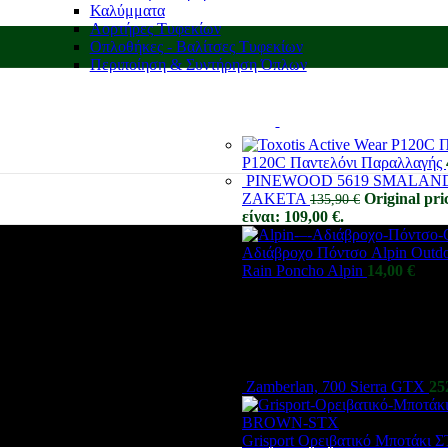
Καλύμματα
Αορτήρες Τυφεκίων
Οπλοθήκες - Βαλίτσες Τυφεκίων
Περιποίηση & Συντήρηση Όπλων
P120C Παντελόνι Παραλλαγής
PINEWOOD 5619 SMALAN
ΖΑΚΕΤΑ
Original pri
135,90
€
είναι: 109,00 €.
Αδιάβροχο Πόντσο Alpin Outdo
Rain Poncho Alpin
14,00
€
Zamberlan, 700 Sierra GTX
25
Grisport Ορειβατικό Μποτάκ