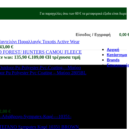
Για παραγγελίες άνω των 60 € τα μεταφορικά έξοδα είναι δωρεά
Είσοδος / Εγγραφή
0,00
Toxotis Active Wear
43,00
€
Αρχική
D FOREST/ HUNTERS CAMOU FLEECE
Κατάστημα
ce was: 135,90 €.
109,00
€
Η τρέχουσα τιμή
Brands
Επικοινωνί
or Pu Polyester Pvc Coating – Μαύρο 2805BL
2,00
€
ι ΣΤΕΓΑΝΟ Sympatex Καφέ 10351 BROWN