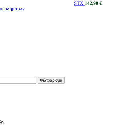
STX
142,90
€
ς υποδημάτων
Φιλτράρισμα
ών