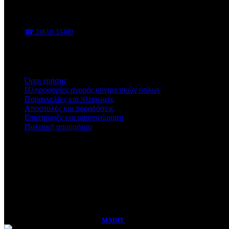
Κυνηγετικά είδη, είδη υπαίθρου, εργαλεία και εξοπλισμός για κάθε 
📍 Π. Χαρίση 47, Κοζάνη
☎ 24610 33409
✉ sales@vasadis.shop
Χρήσιμοι Σύνδεσμοι
Όροι χρήσης
Πληροφορίες αγοράς κυνηγετικών όπλων
Παραγγελίες και πληρωμές
Αποστολές και παραδόσεις
Επιστροφές και υπαναχώρηση
Πολιτική απορρήτου
Ωράριο Καταστήματος
Δευτέρα - Παρασκευή
09:00 - 14:30 & 17:00 - 21:00
Σάββατο
08:30 - 15:00
Vasadis Shop
2026 CREATED BY
MADIT
ADVERTISING