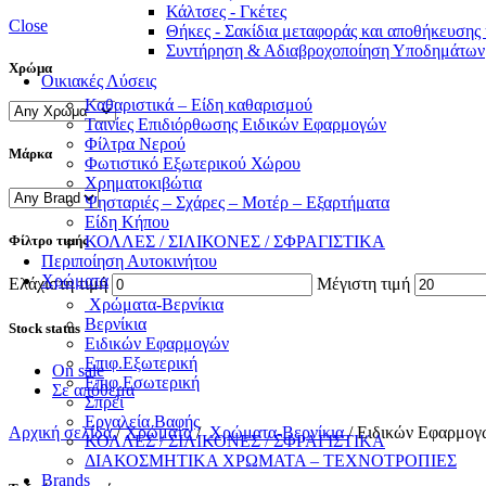
Κάλτσες - Γκέτες
Close
Θήκες - Σακίδια μεταφοράς και αποθήκευση
Συντήρηση & Αδιαβροχοποίηση Υποδημάτων
Χρώμα
Οικιακές Λύσεις
Καθαριστικά – Είδη καθαρισμού
Ταινίες Επιδιόρθωσης Ειδικών Εφαρμογών
Φίλτρα Νερού
Μάρκα
Φωτιστικό Εξωτερικού Χώρου
Χρηματοκιβώτια
Ψησταριές – Σχάρες – Μοτέρ – Εξαρτήματα
Είδη Κήπου
Φίλτρο τιμής
ΚΟΛΛΕΣ / ΣΙΛΙΚΟΝΕΣ / ΣΦΡΑΓΙΣΤΙΚΑ
Περιποίηση Αυτοκινήτου
Χρώματα
Ελάχιστη τιμή
Μέγιστη τιμή
Χρώματα-Βερνίκια
Βερνίκια
Stock status
Ειδικών Εφαρμογών
Επιφ.Εξωτερική
On sale
Επιφ.Εσωτερική
Σε απόθεμα
Σπρέι
Εργαλεία Βαφής
Αρχική σελίδα
/
Χρώματα
/
Χρώματα-Βερνίκια
/
Ειδικών Εφαρμογ
ΚΟΛΛΕΣ / ΣΙΛΙΚΟΝΕΣ / ΣΦΡΑΓΙΣΤΙΚΑ
ΔΙΑΚΟΣΜΗΤΙΚΑ ΧΡΩΜΑΤΑ – ΤΕΧΝΟΤΡΟΠΙΕΣ
Brands