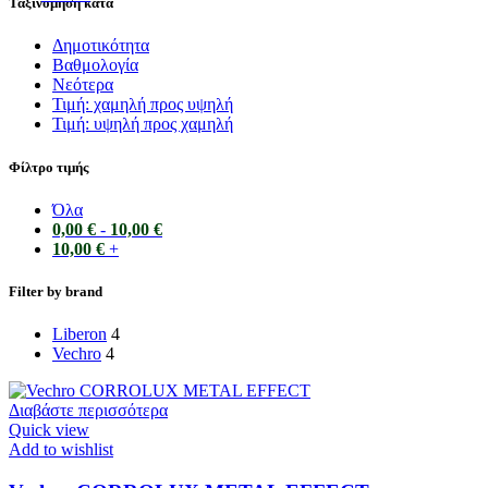
Ταξινόμηση κατά
Δημοτικότητα
Bαθμολογία
Νεότερα
Τιμή: χαμηλή προς υψηλή
Τιμή: υψηλή προς χαμηλή
Φίλτρο τιμής
Όλα
0,00
€
-
10,00
€
10,00
€
+
Filter by brand
Liberon
4
Vechro
4
Διαβάστε περισσότερα
Quick view
Add to wishlist