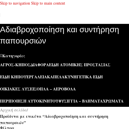
Skip to navigation
Skip to main content
Αδιαβροχοποίηση και συντήρηση
παπουρσιών
Κατηγορίες
ΑΓΡΌΣ-ΚΉΠΟΣ
ΔΙΆΦΟΡΑ
ΕΊΔΗ ΑΤΟΜΙΚΉΣ ΠΡΟΣΤΑΣΊΑΣ
ΕΊΔΗ ΚΉΠΟΥ
ΕΡΓΑΛΕΊΑ
ΚΑΠΕΛΑ
ΚΥΝΗΓΕΤΙΚΆ ΕΊΔΗ
ΟΙΚΙΑΚΈΣ ΛΎΣΕΙΣ
ΌΠΛΑ – ΑΕΡΟΒΌΛΑ
ΠΕΡΙΠΟΊΗΣΗ ΑΥΤΟΚΙΝΉΤΟΥ
ΦΥΣΊΓΓΙΑ – ΒΛΉΜΑΤΑ
ΧΡΏΜΑΤΑ
Αρχική σελίδα
/
Προϊόντα με ετικέτα “Αδιαβροχοποίηση και συντήρηση
παπουρσιών”
Φίλτρα