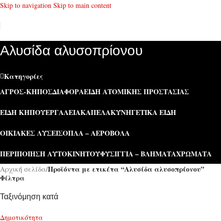
Skip to navigation
Skip to main content
Αλυσίδα αλυσοπρίονου
Κατηγορίες
ΑΓΡΌΣ-ΚΉΠΟΣ
ΔΙΆΦΟΡΑ
ΕΊΔΗ ΑΤΟΜΙΚΉΣ ΠΡΟΣΤΑΣΊΑΣ
ΕΊΔΗ ΚΉΠΟΥ
ΕΡΓΑΛΕΊΑ
ΚΑΠΕΛΑ
ΚΥΝΗΓΕΤΙΚΆ ΕΊΔΗ
ΟΙΚΙΑΚΈΣ ΛΎΣΕΙΣ
ΌΠΛΑ – ΑΕΡΟΒΌΛΑ
ΠΕΡΙΠΟΊΗΣΗ ΑΥΤΟΚΙΝΉΤΟΥ
ΦΥΣΊΓΓΙΑ – ΒΛΉΜΑΤΑ
ΧΡΏΜΑΤΑ
Προϊόντα με ετικέτα “Αλυσίδα αλυσοπρίονου”
Αρχική σελίδα
/
Φίλτρα
Ταξινόμηση κατά
Δημοτικότητα