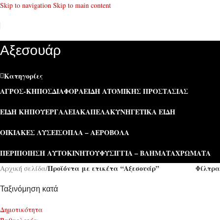
Skip to navigation
Skip to main content
Αξεσουάρ
Κατηγορίες
ΑΓΡΌΣ-ΚΉΠΟΣ
ΔΙΆΦΟΡΑ
ΕΊΔΗ ΑΤΟΜΙΚΉΣ ΠΡΟΣΤΑΣΊΑΣ
ΕΊΔΗ ΚΉΠΟΥ
ΕΡΓΑΛΕΊΑ
ΚΑΠΕΛΑ
ΚΥΝΗΓΕΤΙΚΆ ΕΊΔΗ
ΟΙΚΙΑΚΈΣ ΛΎΣΕΙΣ
ΌΠΛΑ – ΑΕΡΟΒΌΛΑ
ΠΕΡΙΠΟΊΗΣΗ ΑΥΤΟΚΙΝΉΤΟΥ
ΦΥΣΊΓΓΙΑ – ΒΛΉΜΑΤΑ
ΧΡΏΜΑΤΑ
Προϊόντα με ετικέτα “Αξεσουάρ”
Φίλτρα
Αρχική σελίδα
/
Ταξινόμηση κατά
Δημοτικότητα