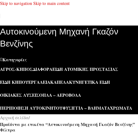
Skip to navigation
Skip to main content
Αυτοκινούμενη Μηχανή Γκαζόν
Βενζίνης
Κατηγορίες
ΑΓΡΌΣ-ΚΉΠΟΣ
ΔΙΆΦΟΡΑ
ΕΊΔΗ ΑΤΟΜΙΚΉΣ ΠΡΟΣΤΑΣΊΑΣ
ΕΊΔΗ ΚΉΠΟΥ
ΕΡΓΑΛΕΊΑ
ΚΑΠΕΛΑ
ΚΥΝΗΓΕΤΙΚΆ ΕΊΔΗ
ΟΙΚΙΑΚΈΣ ΛΎΣΕΙΣ
ΌΠΛΑ – ΑΕΡΟΒΌΛΑ
ΠΕΡΙΠΟΊΗΣΗ ΑΥΤΟΚΙΝΉΤΟΥ
ΦΥΣΊΓΓΙΑ – ΒΛΉΜΑΤΑ
ΧΡΏΜΑΤΑ
Αρχική σελίδα
/
Προϊόντα με ετικέτα “Αυτοκινούμενη Μηχανή Γκαζόν Βενζίνης”
Φίλτρα