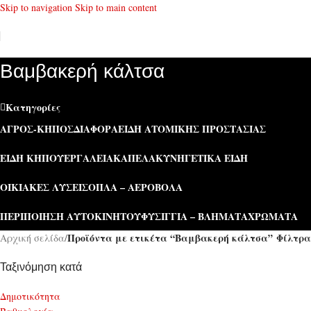
Skip to navigation
Skip to main content
Βαμβακερή κάλτσα
Κατηγορίες
ΑΓΡΌΣ-ΚΉΠΟΣ
ΔΙΆΦΟΡΑ
ΕΊΔΗ ΑΤΟΜΙΚΉΣ ΠΡΟΣΤΑΣΊΑΣ
ΕΊΔΗ ΚΉΠΟΥ
ΕΡΓΑΛΕΊΑ
ΚΑΠΕΛΑ
ΚΥΝΗΓΕΤΙΚΆ ΕΊΔΗ
ΟΙΚΙΑΚΈΣ ΛΎΣΕΙΣ
ΌΠΛΑ – ΑΕΡΟΒΌΛΑ
ΠΕΡΙΠΟΊΗΣΗ ΑΥΤΟΚΙΝΉΤΟΥ
ΦΥΣΊΓΓΙΑ – ΒΛΉΜΑΤΑ
ΧΡΏΜΑΤΑ
Προϊόντα με ετικέτα “Βαμβακερή κάλτσα”
Φίλτρα
Αρχική σελίδα
/
Ταξινόμηση κατά
Δημοτικότητα