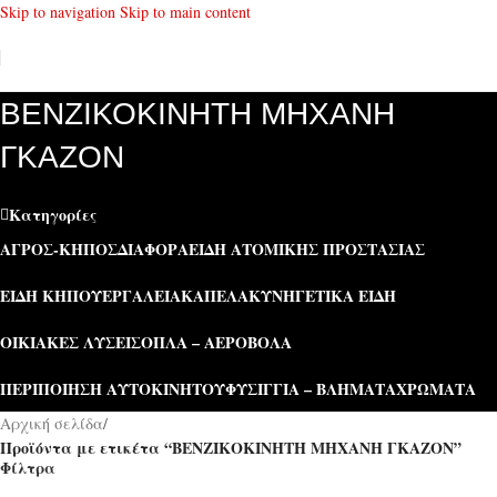
Skip to navigation
Skip to main content
ΒΕΝΖΙΚΟΚΙΝΗΤΗ ΜΗΧΑΝΗ
ΓΚΑΖΟΝ
Κατηγορίες
ΑΓΡΌΣ-ΚΉΠΟΣ
ΔΙΆΦΟΡΑ
ΕΊΔΗ ΑΤΟΜΙΚΉΣ ΠΡΟΣΤΑΣΊΑΣ
ΕΊΔΗ ΚΉΠΟΥ
ΕΡΓΑΛΕΊΑ
ΚΑΠΕΛΑ
ΚΥΝΗΓΕΤΙΚΆ ΕΊΔΗ
ΟΙΚΙΑΚΈΣ ΛΎΣΕΙΣ
ΌΠΛΑ – ΑΕΡΟΒΌΛΑ
ΠΕΡΙΠΟΊΗΣΗ ΑΥΤΟΚΙΝΉΤΟΥ
ΦΥΣΊΓΓΙΑ – ΒΛΉΜΑΤΑ
ΧΡΏΜΑΤΑ
Αρχική σελίδα
/
Προϊόντα με ετικέτα “ΒΕΝΖΙΚΟΚΙΝΗΤΗ ΜΗΧΑΝΗ ΓΚΑΖΟΝ”
Φίλτρα