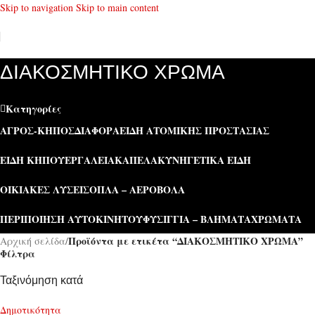
Skip to navigation
Skip to main content
ΔΙΑΚΟΣΜΗΤΙΚΟ ΧΡΩΜΑ
Κατηγορίες
ΑΓΡΌΣ-ΚΉΠΟΣ
ΔΙΆΦΟΡΑ
ΕΊΔΗ ΑΤΟΜΙΚΉΣ ΠΡΟΣΤΑΣΊΑΣ
ΕΊΔΗ ΚΉΠΟΥ
ΕΡΓΑΛΕΊΑ
ΚΑΠΕΛΑ
ΚΥΝΗΓΕΤΙΚΆ ΕΊΔΗ
ΟΙΚΙΑΚΈΣ ΛΎΣΕΙΣ
ΌΠΛΑ – ΑΕΡΟΒΌΛΑ
ΠΕΡΙΠΟΊΗΣΗ ΑΥΤΟΚΙΝΉΤΟΥ
ΦΥΣΊΓΓΙΑ – ΒΛΉΜΑΤΑ
ΧΡΏΜΑΤΑ
Προϊόντα με ετικέτα “ΔΙΑΚΟΣΜΗΤΙΚΟ ΧΡΩΜΑ”
Αρχική σελίδα
/
Φίλτρα
Ταξινόμηση κατά
Δημοτικότητα