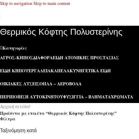
Skip to navigation
Skip to main content
Θερμικός Κόφτης Πολυστερίνης
Κατηγορίες
ΑΓΡΌΣ-ΚΉΠΟΣ
ΔΙΆΦΟΡΑ
ΕΊΔΗ ΑΤΟΜΙΚΉΣ ΠΡΟΣΤΑΣΊΑΣ
ΕΊΔΗ ΚΉΠΟΥ
ΕΡΓΑΛΕΊΑ
ΚΑΠΕΛΑ
ΚΥΝΗΓΕΤΙΚΆ ΕΊΔΗ
ΟΙΚΙΑΚΈΣ ΛΎΣΕΙΣ
ΌΠΛΑ – ΑΕΡΟΒΌΛΑ
ΠΕΡΙΠΟΊΗΣΗ ΑΥΤΟΚΙΝΉΤΟΥ
ΦΥΣΊΓΓΙΑ – ΒΛΉΜΑΤΑ
ΧΡΏΜΑΤΑ
Αρχική σελίδα
/
Προϊόντα με ετικέτα “Θερμικός Κόφτης Πολυστερίνης”
Φίλτρα
Ταξινόμηση κατά