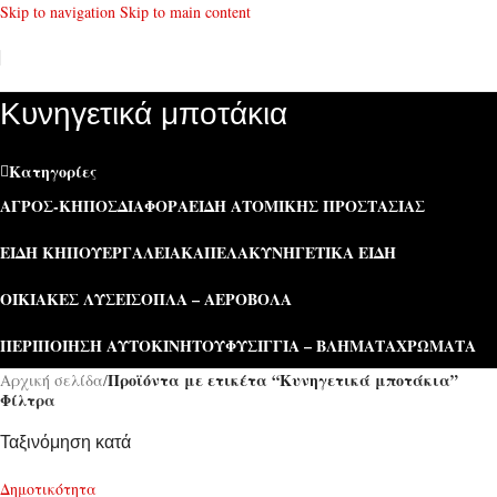
Skip to navigation
Skip to main content
Κυνηγετικά μποτάκια
Κατηγορίες
ΑΓΡΌΣ-ΚΉΠΟΣ
ΔΙΆΦΟΡΑ
ΕΊΔΗ ΑΤΟΜΙΚΉΣ ΠΡΟΣΤΑΣΊΑΣ
ΕΊΔΗ ΚΉΠΟΥ
ΕΡΓΑΛΕΊΑ
ΚΑΠΕΛΑ
ΚΥΝΗΓΕΤΙΚΆ ΕΊΔΗ
ΟΙΚΙΑΚΈΣ ΛΎΣΕΙΣ
ΌΠΛΑ – ΑΕΡΟΒΌΛΑ
ΠΕΡΙΠΟΊΗΣΗ ΑΥΤΟΚΙΝΉΤΟΥ
ΦΥΣΊΓΓΙΑ – ΒΛΉΜΑΤΑ
ΧΡΏΜΑΤΑ
Προϊόντα με ετικέτα “Κυνηγετικά μποτάκια”
Αρχική σελίδα
/
Φίλτρα
Ταξινόμηση κατά
Δημοτικότητα