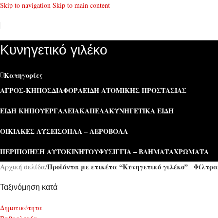
Skip to navigation
Skip to main content
Κυνηγετικό γιλέκο
Κατηγορίες
ΑΓΡΌΣ-ΚΉΠΟΣ
ΔΙΆΦΟΡΑ
ΕΊΔΗ ΑΤΟΜΙΚΉΣ ΠΡΟΣΤΑΣΊΑΣ
ΕΊΔΗ ΚΉΠΟΥ
ΕΡΓΑΛΕΊΑ
ΚΑΠΕΛΑ
ΚΥΝΗΓΕΤΙΚΆ ΕΊΔΗ
ΟΙΚΙΑΚΈΣ ΛΎΣΕΙΣ
ΌΠΛΑ – ΑΕΡΟΒΌΛΑ
ΠΕΡΙΠΟΊΗΣΗ ΑΥΤΟΚΙΝΉΤΟΥ
ΦΥΣΊΓΓΙΑ – ΒΛΉΜΑΤΑ
ΧΡΏΜΑΤΑ
Προϊόντα με ετικέτα “Κυνηγετικό γιλέκο”
Φίλτρα
Αρχική σελίδα
/
Ταξινόμηση κατά
Δημοτικότητα