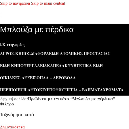
Skip to navigation
Skip to main content
Μπλούζα με πέρδικα
Κατηγορίες
ΑΓΡΌΣ-ΚΉΠΟΣ
ΔΙΆΦΟΡΑ
ΕΊΔΗ ΑΤΟΜΙΚΉΣ ΠΡΟΣΤΑΣΊΑΣ
ΕΊΔΗ ΚΉΠΟΥ
ΕΡΓΑΛΕΊΑ
ΚΑΠΕΛΑ
ΚΥΝΗΓΕΤΙΚΆ ΕΊΔΗ
ΟΙΚΙΑΚΈΣ ΛΎΣΕΙΣ
ΌΠΛΑ – ΑΕΡΟΒΌΛΑ
ΠΕΡΙΠΟΊΗΣΗ ΑΥΤΟΚΙΝΉΤΟΥ
ΦΥΣΊΓΓΙΑ – ΒΛΉΜΑΤΑ
ΧΡΏΜΑΤΑ
Προϊόντα με ετικέτα “Μπλούζα με πέρδικα”
Αρχική σελίδα
/
Φίλτρα
Ταξινόμηση κατά
Δημοτικότητα