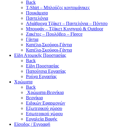
Back
T-Shirt – Μπλούζες κοντομάνικες
Πουκάμισα
Παντελόνια
Αδιάβροχα Τζάκετ – Παντελόνια – Πόντσο
Μπουφάν – Τζάκετ Κυνηγιού & Outdoor
Ζακέτες – Πουλόβερ – Fleece
Γάντια
Καπέλα-Σκούφοι-Γάντια
Καπέλα-Σκούφοι-Γάντια
Είδη Ατομικής Προστασίας
Back
Είδη Προστασίας
Παπούτσια Εργασίας
Ρούχα Εργασίας
Χρώματα
Back
Χρώματα-Βερνίκια
Βερνίκια
Ειδικών Εφαρμογών
Εξωτερικού χώρου
Εσωτερικού χώρου
Εργαλεία Βαφής
Είσοδος / Εγγραφή