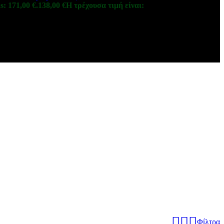
s: 171,00 €.
138,00
€
Η τρέχουσα τιμή είναι:
Φίλτρα