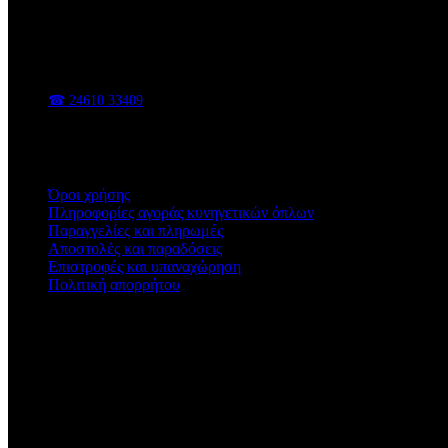
ΑΦΟΙ ΒΑΣΑΔΗ
Κυνηγετικά είδη, είδη υπαίθρου, εργαλεία και εξοπλισμός για κάθε 
📍 Π. Χαρίση 47, Κοζάνη
☎ 24610 33409
✉ sales@vasadis.shop
Χρήσιμοι Σύνδεσμοι
Όροι χρήσης
Πληροφορίες αγοράς κυνηγετικών όπλων
Παραγγελίες και πληρωμές
Αποστολές και παραδόσεις
Επιστροφές και υπαναχώρηση
Πολιτική απορρήτου
Ωράριο Καταστήματος
Δευτέρα - Παρασκευή
09:00 - 14:30 & 17:00 - 21:00
Σάββατο
08:30 - 15:00