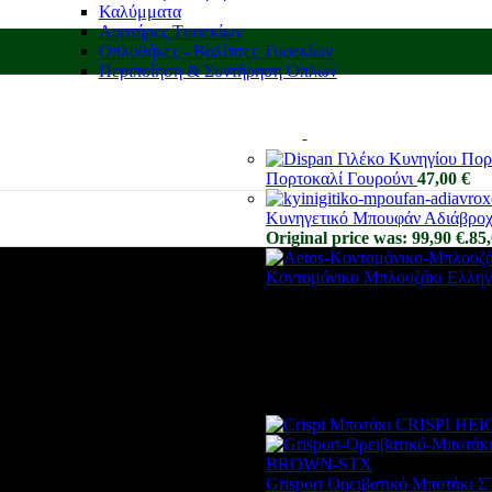
Καλύμματα
Αορτήρες Τυφεκίων
Οπλοθήκες - Βαλίτσες Τυφεκίων
Περιποίηση & Συντήρηση Όπλων
Πορτοκαλί Γουρούνι
47,00
€
Κυνηγετικό Μπουφάν Αδιάβροχο
Original price was: 99,90 €.
85
Κοντομάνικο Μπλουζάκι Ελλη
Grisport Ορειβατικό Μποτάκ