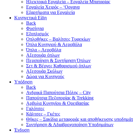
Ηλεκτρικά Εργαλεία – Εργαλεία Μπαταρίας
Εργαλεία Χειρός – ‘Οργανα
Εξαρτήματα για Εργαλεία
Κυνηγετικά Είδη
Back
Φυσίγγια
Εξοπλισμός
Οπλοθήκες – Βαλίτσες Τυφεκίων
Όπλα Κυνηγιού & Αεροβόλα
Όπλα – Αεροβόλα
Αξεσουάρ όπλων
Περιποίηση & Συντήρηση Όπλων
Σετ & Βέργες Καθαρισμού όπλων
Αξεσουάρ Σκύλων
Δώρα για Κυνηγούς
Υπόδηση
Back
Ανδρικά Παπούτσια Πόλης – City
Παπούτσια Πεζοπορίας & Trekking
Αρβυλα Κυνηγίου & Ορειβασίας
Γαλότσες
Κάλτσες – Γκέτες
Θήκες – Σακίδια μεταφοράς και αποθήκευσης υποδημά
Συντήρηση & Αδιαβροχοποίηση Υποδημάτων
Ένδυση