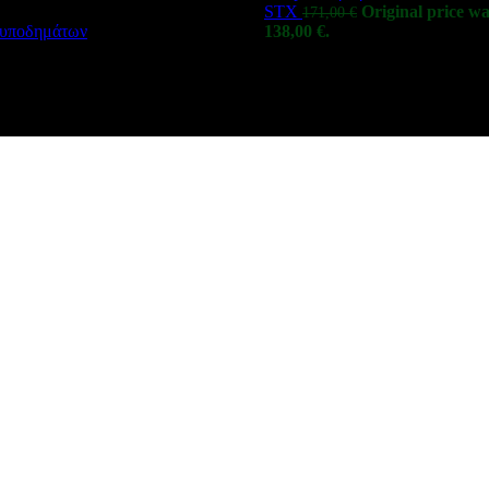
STX
Original price wa
171,00
€
ς υποδημάτων
138,00 €.