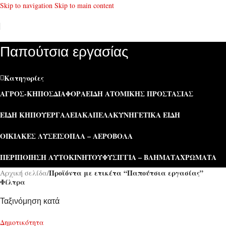
Skip to navigation
Skip to main content
Παπούτσια εργασίας
Κατηγορίες
ΑΓΡΌΣ-ΚΉΠΟΣ
ΔΙΆΦΟΡΑ
ΕΊΔΗ ΑΤΟΜΙΚΉΣ ΠΡΟΣΤΑΣΊΑΣ
ΕΊΔΗ ΚΉΠΟΥ
ΕΡΓΑΛΕΊΑ
ΚΑΠΕΛΑ
ΚΥΝΗΓΕΤΙΚΆ ΕΊΔΗ
ΟΙΚΙΑΚΈΣ ΛΎΣΕΙΣ
ΌΠΛΑ – ΑΕΡΟΒΌΛΑ
ΠΕΡΙΠΟΊΗΣΗ ΑΥΤΟΚΙΝΉΤΟΥ
ΦΥΣΊΓΓΙΑ – ΒΛΉΜΑΤΑ
ΧΡΏΜΑΤΑ
Προϊόντα με ετικέτα “Παπούτσια εργασίας”
Αρχική σελίδα
/
Φίλτρα
Ταξινόμηση κατά
Δημοτικότητα