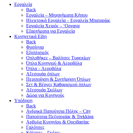
Εργαλεία
Back
Εργαλεία – Μηχανήματα Κήπου
Ηλεκτρικά Εργαλεία – Εργαλεία Μπαταρίας
Εργαλεία Χειρός – ‘Οργανα
Εξαρτήματα για Εργαλεία
Κυνηγετικά Είδη
Back
Φυσίγγια
Εξοπλισμός
Οπλοθήκες – Βαλίτσες Τυφεκίων
Όπλα Κυνηγιού & Αεροβόλα
Όπλα – Αεροβόλα
Αξεσουάρ όπλων
Περιποίηση & Συντήρηση Όπλων
Σετ & Βέργες Καθαρισμού όπλων
Αξεσουάρ Σκύλων
Δώρα για Κυνηγούς
Υπόδηση
Back
Ανδρικά Παπούτσια Πόλης – City
Παπούτσια Πεζοπορίας & Trekking
Αρβυλα Κυνηγίου & Ορειβασίας
Γαλότσες
Κάλτσες – Γκέτες