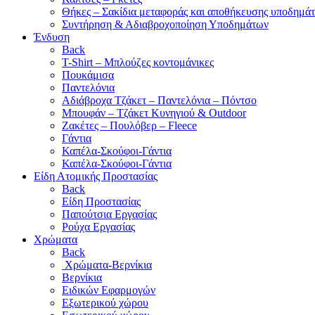
Θήκες – Σακίδια μεταφοράς και αποθήκευσης υποδημά
Συντήρηση & Αδιαβροχοποίηση Υποδημάτων
Ένδυση
Back
T-Shirt – Μπλούζες κοντομάνικες
Πουκάμισα
Παντελόνια
Αδιάβροχα Τζάκετ – Παντελόνια – Πόντσο
Μπουφάν – Τζάκετ Κυνηγιού & Outdoor
Ζακέτες – Πουλόβερ – Fleece
Γάντια
Καπέλα-Σκούφοι-Γάντια
Καπέλα-Σκούφοι-Γάντια
Είδη Ατομικής Προστασίας
Back
Είδη Προστασίας
Παπούτσια Εργασίας
Ρούχα Εργασίας
Χρώματα
Back
Χρώματα-Βερνίκια
Βερνίκια
Ειδικών Εφαρμογών
Εξωτερικού χώρου