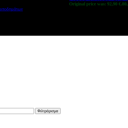
Original price was: 92,90 €.
80
ς υποδημάτων
Φιλτράρισμα