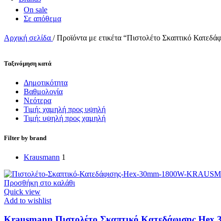
On sale
Σε απόθεμα
Αρχική σελίδα
/
Προϊόντα με ετικέτα “Πιστολέτο Σκαπτικό Κατεδάφ
Ταξινόμηση κατά
Δημοτικότητα
Bαθμολογία
Νεότερα
Τιμή: χαμηλή προς υψηλή
Τιμή: υψηλή προς χαμηλή
Filter by brand
Krausmann
1
Προσθήκη στο καλάθι
Quick view
Add to wishlist
Krausmann Πιστολέτο Σκαπτικό Κατεδάφισης Hex