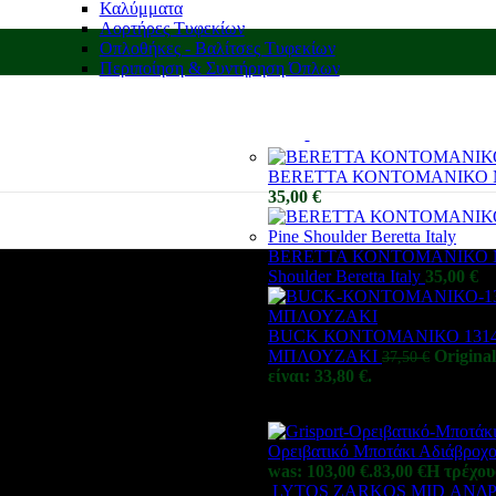
Καλύμματα
Αορτήρες Τυφεκίων
Οπλοθήκες - Βαλίτσες Τυφεκίων
Περιποίηση & Συντήρηση Όπλων
BERETTA ΚΟΝΤΟΜΑΝΙΚΟ Μ
35,00
€
BERETTA ΚΟΝΤΟΜΑΝΙΚΟ Μ
Shoulder Beretta Italy
35,00
€
σης
BUCK ΚΟΝΤΟΜΑΝΙΚΟ 13142
ΜΠΛΟΥΖΑΚΙ
Original
37,50
€
είναι: 33,80 €.
Ορειβατικό Μποτάκι Αδιάβρ
was: 103,00 €.
83,00
€
Η τρέχουσ
LYTOS ZARKOS MID ΑΝΔ