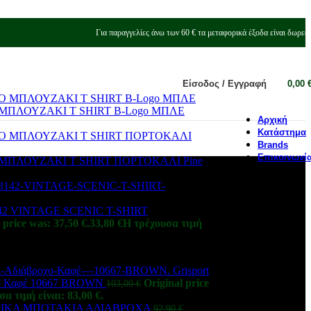
Για παραγγελίες άνω των 60 € τα μεταφορικά έξοδα είναι δωρεά
Είσοδος / Εγγραφή
0,00
ΠΛΟΥΖΑΚΙ T SHIRT B-Logo ΜΠΛΕ
Αρχική
Κατάστημα
Brands
Επικοινωνί
ΠΛΟΥΖΑΚΙ T SHIRT ΠΟΡΤΟΚΑΛΙ Pine
 VINTAGE SCENIC T-SHIRT
 price was: 37,50 €.
33,80
€
Η τρέχουσα τιμή
Grisport
οχο Καφέ 10667 BROWN
Original price
103,00
€
α τιμή είναι: 83,00 €.
ΡΙΚΑ ΜΠΟΤΑΚΙΑ ΑΔΙΑΒΡΟΧΑ
92,90
€