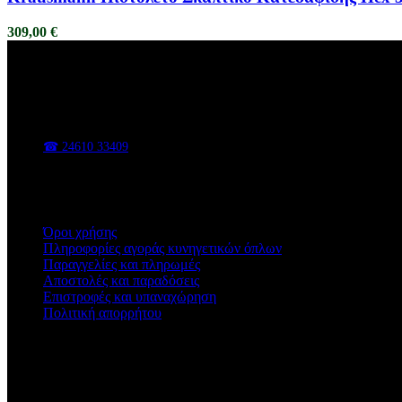
309,00
€
ΑΦΟΙ ΒΑΣΑΔΗ
Κυνηγετικά είδη, είδη υπαίθρου, εργαλεία και εξοπλισμός για κάθε 
📍 Π. Χαρίση 47, Κοζάνη
☎ 24610 33409
✉ sales@vasadis.shop
Χρήσιμοι Σύνδεσμοι
Όροι χρήσης
Πληροφορίες αγοράς κυνηγετικών όπλων
Παραγγελίες και πληρωμές
Αποστολές και παραδόσεις
Επιστροφές και υπαναχώρηση
Πολιτική απορρήτου
Ωράριο Καταστήματος
Δευτέρα - Παρασκευή
09:00 - 14:30 & 17:00 - 21:00