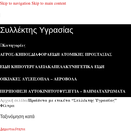
Skip to navigation
Skip to main content
Συλλέκτης Υγρασίας
Κατηγορίες
ΑΓΡΌΣ-ΚΉΠΟΣ
ΔΙΆΦΟΡΑ
ΕΊΔΗ ΑΤΟΜΙΚΉΣ ΠΡΟΣΤΑΣΊΑΣ
ΕΊΔΗ ΚΉΠΟΥ
ΕΡΓΑΛΕΊΑ
ΚΑΠΕΛΑ
ΚΥΝΗΓΕΤΙΚΆ ΕΊΔΗ
ΟΙΚΙΑΚΈΣ ΛΎΣΕΙΣ
ΌΠΛΑ – ΑΕΡΟΒΌΛΑ
ΠΕΡΙΠΟΊΗΣΗ ΑΥΤΟΚΙΝΉΤΟΥ
ΦΥΣΊΓΓΙΑ – ΒΛΉΜΑΤΑ
ΧΡΏΜΑΤΑ
Προϊόντα με ετικέτα “Συλλέκτης Υγρασίας”
Αρχική σελίδα
/
Φίλτρα
Ταξινόμηση κατά
Δημοτικότητα