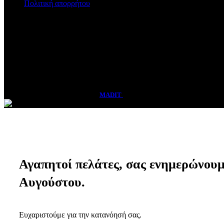
Πολιτική απορρήτου
Ωράριο Καταστήματος
Δευτέρα - Παρασκευή
09:00 - 14:30 & 17:00 - 21:00
Σάββατο
08:30 - 15:00
Vasadis Shop
2026 CREATED BY
MADIT
ADVERTISING
Αγαπητοί πελάτες, σας ενημερώνουμε 
Αυγούστου.
Ευχαριστούμε για την κατανόησή σας.