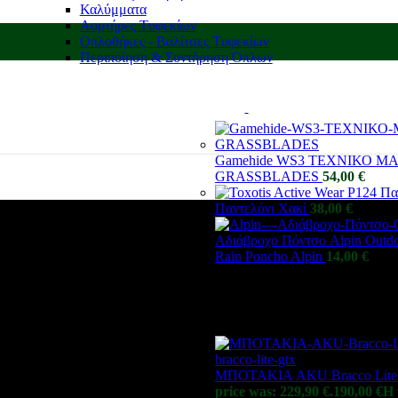
Καλύμματα
Αορτήρες Τυφεκίων
Οπλοθήκες - Βαλίτσες Τυφεκίων
Περιποίηση & Συντήρηση Όπλων
Gamehide WS3 ΤΕΧΝΙΚΟ 
GRASSBLADES
54,00
€
Παντελόνι Χακί
38,00
€
Αδιάβροχο Πόντσο Alpin Outdo
Rain Poncho Alpin
14,00
€
ΜΠΟΤΑΚΙΑ AKU Bracco Lite
price was: 229,90 €.
190,00
€
Η 