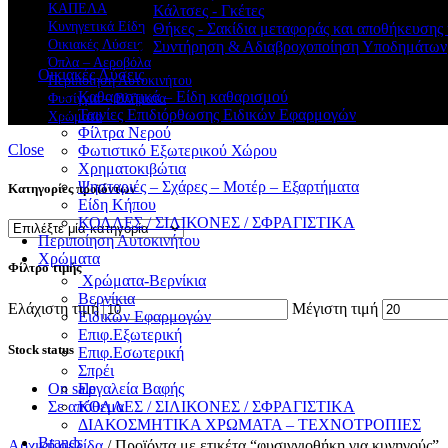
ΚΑΠΕΛΑ
Κάλτσες - Γκέτες
Κυνηγετικά Είδη
Θήκες - Σακίδια μεταφοράς και αποθήκευση
Οικιακές Λύσεις
Συντήρηση & Αδιαβροχοποίηση Υποδημάτων
Όπλα – Αεροβόλα
Οικιακές Λύσεις
Περιποίηση Αυτοκινήτου
Καθαριστικά – Είδη καθαρισμού
Φυσίγγια – Βλήματα
Ταινίες Επιδιόρθωσης Ειδικών Εφαρμογών
Χρώματα
Φίλτρα Νερού
Close
Φωτιστικό Εξωτερικού Χώρου
Χρηματοκιβώτια
Ψησταριές – Σχάρες – Μοτέρ – Εξαρτήματα
Κατηγορίες προϊόντων
Είδη Κήπου
ΚΟΛΛΕΣ / ΣΙΛΙΚΟΝΕΣ / ΣΦΡΑΓΙΣΤΙΚΑ
Περιποίηση Αυτοκινήτου
Χρώματα
Φίλτρο τιμής
Χρώματα-Βερνίκια
Βερνίκια
Ελάχιστη τιμή
Μέγιστη τιμή
Ειδικών Εφαρμογών
Επιφ.Εξωτερική
Stock status
Επιφ.Εσωτερική
Σπρέι
On sale
Εργαλεία Βαφής
Σε απόθεμα
ΚΟΛΛΕΣ / ΣΙΛΙΚΟΝΕΣ / ΣΦΡΑΓΙΣΤΙΚΑ
ΔΙΑΚΟΣΜΗΤΙΚΑ ΧΡΩΜΑΤΑ – ΤΕΧΝΟΤΡΟΠΙΕΣ
Brands
Αρχική σελίδα
/
Προϊόντα με ετικέτα “φυσιγγιοθήκη για κυνηγούς”