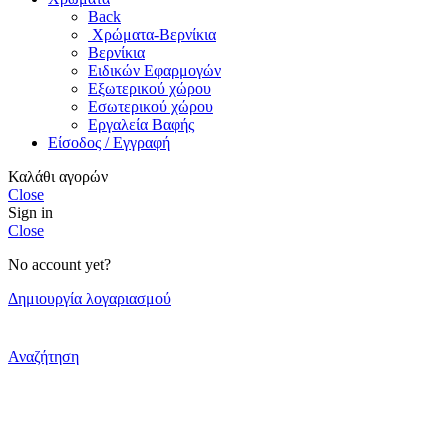
Back
Χρώματα-Βερνίκια
Βερνίκια
Ειδικών Εφαρμογών
Εξωτερικού χώρου
Εσωτερικού χώρου
Εργαλεία Βαφής
Είσοδος / Εγγραφή
Καλάθι αγορών
Close
Sign in
Close
No account yet?
Δημιουργία λογαριασμού
Αναζήτηση