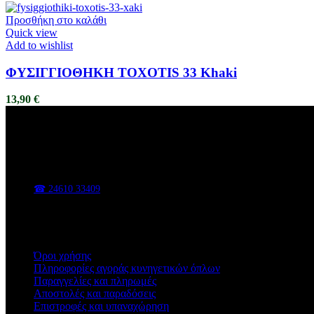
Προσθήκη στο καλάθι
Quick view
Add to wishlist
ΦΥΣΙΓΓΙΟΘΗΚΗ TOXOTIS 33 Khaki
13,90
€
ΑΦΟΙ ΒΑΣΑΔΗ
Κυνηγετικά είδη, είδη υπαίθρου, εργαλεία και εξοπλισμός για κάθε 
📍 Π. Χαρίση 47, Κοζάνη
☎ 24610 33409
✉ sales@vasadis.shop
Χρήσιμοι Σύνδεσμοι
Όροι χρήσης
Πληροφορίες αγοράς κυνηγετικών όπλων
Παραγγελίες και πληρωμές
Αποστολές και παραδόσεις
Επιστροφές και υπαναχώρηση