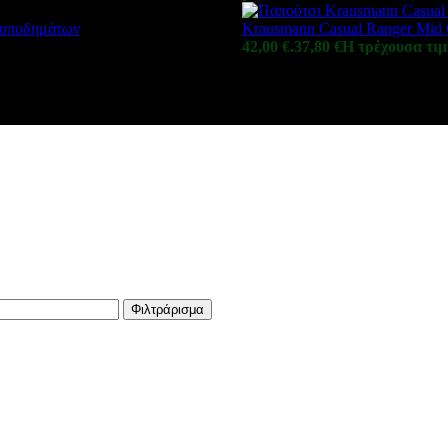
ς υποδημάτων
Krausmann Casual Ranger Mid
42,00 €.
37,80
€
Η τρέχουσα τιμή
Φιλτράρισμα