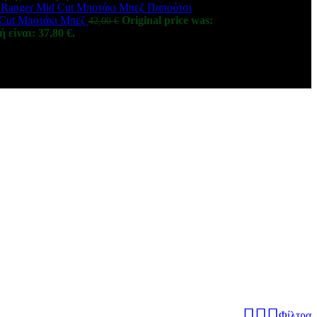
Παπούτσι
 Cut Μποτάκι Μπεζ
Original price was:
42,00
€
 είναι: 37,80 €.
Φίλτρα