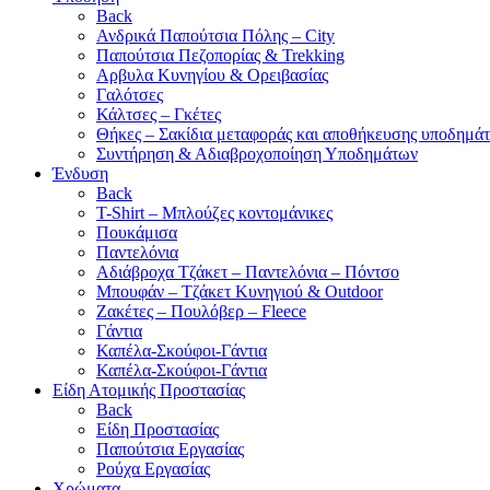
Back
Ανδρικά Παπούτσια Πόλης – City
Παπούτσια Πεζοπορίας & Trekking
Αρβυλα Κυνηγίου & Ορειβασίας
Γαλότσες
Κάλτσες – Γκέτες
Θήκες – Σακίδια μεταφοράς και αποθήκευσης υποδημά
Συντήρηση & Αδιαβροχοποίηση Υποδημάτων
Ένδυση
Back
T-Shirt – Μπλούζες κοντομάνικες
Πουκάμισα
Παντελόνια
Αδιάβροχα Τζάκετ – Παντελόνια – Πόντσο
Μπουφάν – Τζάκετ Κυνηγιού & Outdoor
Ζακέτες – Πουλόβερ – Fleece
Γάντια
Καπέλα-Σκούφοι-Γάντια
Καπέλα-Σκούφοι-Γάντια
Είδη Ατομικής Προστασίας
Back
Είδη Προστασίας
Παπούτσια Εργασίας
Ρούχα Εργασίας
Χρώματα