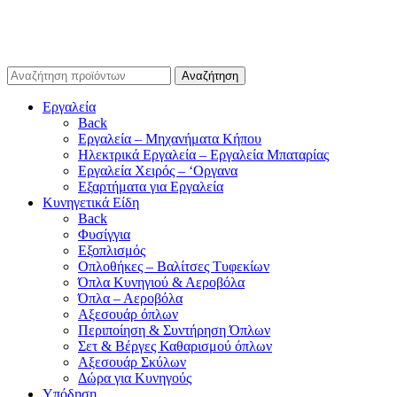
Αναζήτηση
Εργαλεία
Back
Εργαλεία – Μηχανήματα Κήπου
Ηλεκτρικά Εργαλεία – Εργαλεία Μπαταρίας
Εργαλεία Χειρός – ‘Οργανα
Εξαρτήματα για Εργαλεία
Κυνηγετικά Είδη
Back
Φυσίγγια
Εξοπλισμός
Οπλοθήκες – Βαλίτσες Τυφεκίων
Όπλα Κυνηγιού & Αεροβόλα
Όπλα – Αεροβόλα
Αξεσουάρ όπλων
Περιποίηση & Συντήρηση Όπλων
Σετ & Βέργες Καθαρισμού όπλων
Αξεσουάρ Σκύλων
Δώρα για Κυνηγούς
Υπόδηση