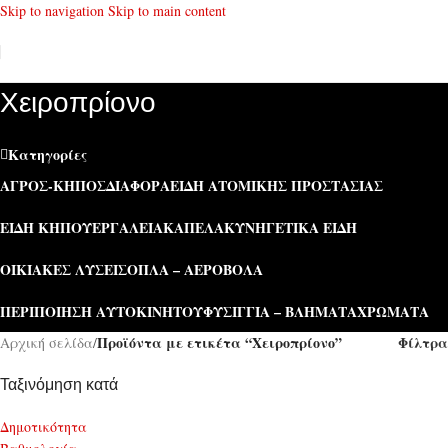
Skip to navigation
Skip to main content
Χειροπρίονο
Κατηγορίες
ΑΓΡΌΣ-ΚΉΠΟΣ
ΔΙΆΦΟΡΑ
ΕΊΔΗ ΑΤΟΜΙΚΉΣ ΠΡΟΣΤΑΣΊΑΣ
ΕΊΔΗ ΚΉΠΟΥ
ΕΡΓΑΛΕΊΑ
ΚΑΠΕΛΑ
ΚΥΝΗΓΕΤΙΚΆ ΕΊΔΗ
ΟΙΚΙΑΚΈΣ ΛΎΣΕΙΣ
ΌΠΛΑ – ΑΕΡΟΒΌΛΑ
ΠΕΡΙΠΟΊΗΣΗ ΑΥΤΟΚΙΝΉΤΟΥ
ΦΥΣΊΓΓΙΑ – ΒΛΉΜΑΤΑ
ΧΡΏΜΑΤΑ
Προϊόντα με ετικέτα “Χειροπρίονο”
Φίλτρα
Αρχική σελίδα
/
Ταξινόμηση κατά
Δημοτικότητα