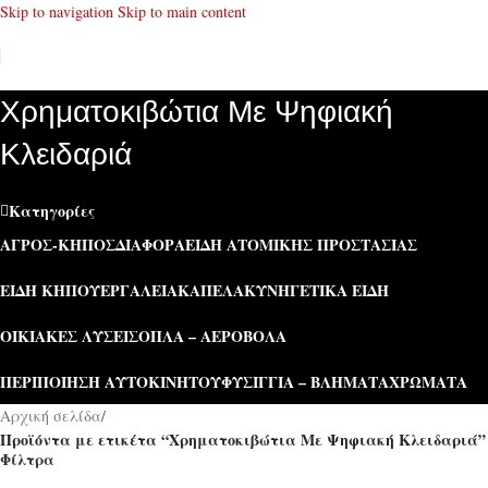
Skip to navigation
Skip to main content
Χρηματοκιβώτια Με Ψηφιακή
Κλειδαριά
Κατηγορίες
ΑΓΡΌΣ-ΚΉΠΟΣ
ΔΙΆΦΟΡΑ
ΕΊΔΗ ΑΤΟΜΙΚΉΣ ΠΡΟΣΤΑΣΊΑΣ
ΕΊΔΗ ΚΉΠΟΥ
ΕΡΓΑΛΕΊΑ
ΚΑΠΕΛΑ
ΚΥΝΗΓΕΤΙΚΆ ΕΊΔΗ
ΟΙΚΙΑΚΈΣ ΛΎΣΕΙΣ
ΌΠΛΑ – ΑΕΡΟΒΌΛΑ
ΠΕΡΙΠΟΊΗΣΗ ΑΥΤΟΚΙΝΉΤΟΥ
ΦΥΣΊΓΓΙΑ – ΒΛΉΜΑΤΑ
ΧΡΏΜΑΤΑ
Αρχική σελίδα
/
Προϊόντα με ετικέτα “Χρηματοκιβώτια Με Ψηφιακή Κλειδαριά”
Φίλτρα