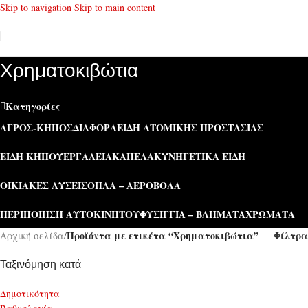
Skip to navigation
Skip to main content
Χρηματοκιβώτια
Κατηγορίες
ΑΓΡΌΣ-ΚΉΠΟΣ
ΔΙΆΦΟΡΑ
ΕΊΔΗ ΑΤΟΜΙΚΉΣ ΠΡΟΣΤΑΣΊΑΣ
ΕΊΔΗ ΚΉΠΟΥ
ΕΡΓΑΛΕΊΑ
ΚΑΠΕΛΑ
ΚΥΝΗΓΕΤΙΚΆ ΕΊΔΗ
ΟΙΚΙΑΚΈΣ ΛΎΣΕΙΣ
ΌΠΛΑ – ΑΕΡΟΒΌΛΑ
ΠΕΡΙΠΟΊΗΣΗ ΑΥΤΟΚΙΝΉΤΟΥ
ΦΥΣΊΓΓΙΑ – ΒΛΉΜΑΤΑ
ΧΡΏΜΑΤΑ
Προϊόντα με ετικέτα “Χρηματοκιβώτια”
Φίλτρα
Αρχική σελίδα
/
Ταξινόμηση κατά
Δημοτικότητα