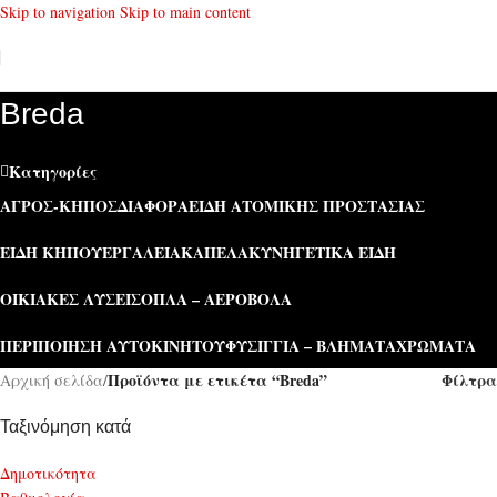
Skip to navigation
Skip to main content
Breda
Κατηγορίες
ΑΓΡΌΣ-ΚΉΠΟΣ
ΔΙΆΦΟΡΑ
ΕΊΔΗ ΑΤΟΜΙΚΉΣ ΠΡΟΣΤΑΣΊΑΣ
ΕΊΔΗ ΚΉΠΟΥ
ΕΡΓΑΛΕΊΑ
ΚΑΠΕΛΑ
ΚΥΝΗΓΕΤΙΚΆ ΕΊΔΗ
ΟΙΚΙΑΚΈΣ ΛΎΣΕΙΣ
ΌΠΛΑ – ΑΕΡΟΒΌΛΑ
ΠΕΡΙΠΟΊΗΣΗ ΑΥΤΟΚΙΝΉΤΟΥ
ΦΥΣΊΓΓΙΑ – ΒΛΉΜΑΤΑ
ΧΡΏΜΑΤΑ
Προϊόντα με ετικέτα “Breda”
Φίλτρα
Αρχική σελίδα
/
Ταξινόμηση κατά
Δημοτικότητα