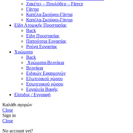
Ζακέτες – Πουλόβερ – Fleece
Γάντια
Καπέλα-Σκούφοι-Γάντια
Καπέλα-Σκούφοι-Γάντια
Είδη Ατομικής Προστασίας
Back
Είδη Προστασίας
Παπούτσια Εργασίας
Ρούχα Εργασίας
Χρώματα
Back
Χρώματα-Βερνίκια
Βερνίκια
Ειδικών Εφαρμογών
Εξωτερικού χώρου
Εσωτερικού χώρου
Εργαλεία Βαφής
Είσοδος / Εγγραφή
Καλάθι αγορών
Close
Sign in
Close
No account yet?