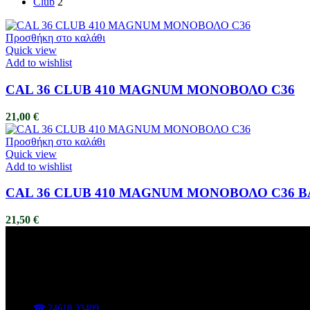
Club
2
Προσθήκη στο καλάθι
Quick view
Add to wishlist
CAL 36 CLUB 410 MAGNUM ΜΟΝΟΒΟΛΟ C36
21,00
€
Προσθήκη στο καλάθι
Quick view
Add to wishlist
CAL 36 CLUB 410 MAGNUM ΜΟΝΟΒΟΛΟ C36 
21,50
€
ΑΦΟΙ ΒΑΣΑΔΗ
Κυνηγετικά είδη, είδη υπαίθρου, εργαλεία και εξοπλισμός για κάθε 
📍 Π. Χαρίση 47, Κοζάνη
☎ 24610 33409