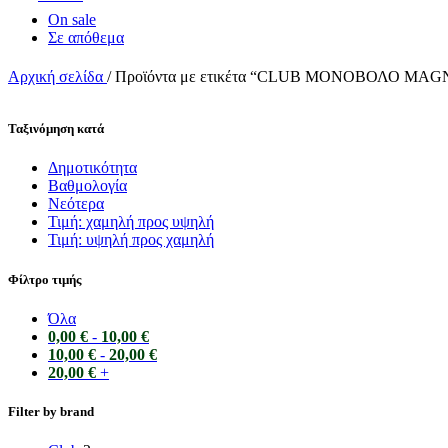
On sale
Σε απόθεμα
Αρχική σελίδα
/
Προϊόντα με ετικέτα “CLUB ΜΟΝΟΒΟΛΟ MA
Ταξινόμηση κατά
Δημοτικότητα
Bαθμολογία
Νεότερα
Τιμή: χαμηλή προς υψηλή
Τιμή: υψηλή προς χαμηλή
Φίλτρο τιμής
Όλα
0,00
€
-
10,00
€
10,00
€
-
20,00
€
20,00
€
+
Filter by brand