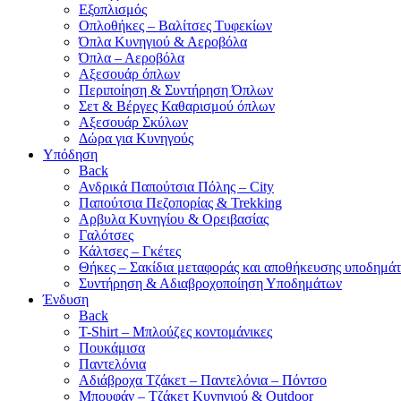
Εξοπλισμός
Οπλοθήκες – Βαλίτσες Τυφεκίων
Όπλα Κυνηγιού & Αεροβόλα
Όπλα – Αεροβόλα
Αξεσουάρ όπλων
Περιποίηση & Συντήρηση Όπλων
Σετ & Βέργες Καθαρισμού όπλων
Αξεσουάρ Σκύλων
Δώρα για Κυνηγούς
Υπόδηση
Back
Ανδρικά Παπούτσια Πόλης – City
Παπούτσια Πεζοπορίας & Trekking
Αρβυλα Κυνηγίου & Ορειβασίας
Γαλότσες
Κάλτσες – Γκέτες
Θήκες – Σακίδια μεταφοράς και αποθήκευσης υποδημά
Συντήρηση & Αδιαβροχοποίηση Υποδημάτων
Ένδυση
Back
T-Shirt – Μπλούζες κοντομάνικες
Πουκάμισα
Παντελόνια
Αδιάβροχα Τζάκετ – Παντελόνια – Πόντσο
Μπουφάν – Τζάκετ Κυνηγιού & Outdoor