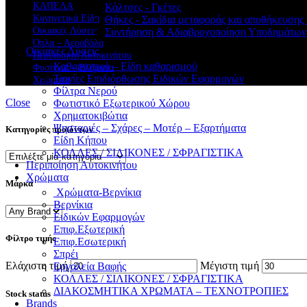
ΚΑΠΕΛΑ
Κάλτσες - Γκέτες
Κυνηγετικά Είδη
Θήκες - Σακίδια μεταφοράς και αποθήκευση
Οικιακές Λύσεις
Συντήρηση & Αδιαβροχοποίηση Υποδημάτων
Όπλα – Αεροβόλα
Οικιακές Λύσεις
Περιποίηση Αυτοκινήτου
Καθαριστικά – Είδη καθαρισμού
Φυσίγγια – Βλήματα
Ταινίες Επιδιόρθωσης Ειδικών Εφαρμογών
Χρώματα
Φίλτρα Νερού
Close
Φωτιστικό Εξωτερικού Χώρου
Χρηματοκιβώτια
Ψησταριές – Σχάρες – Μοτέρ – Εξαρτήματα
Κατηγορίες προϊόντων
Είδη Κήπου
ΚΟΛΛΕΣ / ΣΙΛΙΚΟΝΕΣ / ΣΦΡΑΓΙΣΤΙΚΑ
Περιποίηση Αυτοκινήτου
Χρώματα
Μάρκα
Χρώματα-Βερνίκια
Βερνίκια
Ειδικών Εφαρμογών
Επιφ.Εξωτερική
Φίλτρο τιμής
Επιφ.Εσωτερική
Σπρέι
Ελάχιστη τιμή
Μέγιστη τιμή
Εργαλεία Βαφής
ΚΟΛΛΕΣ / ΣΙΛΙΚΟΝΕΣ / ΣΦΡΑΓΙΣΤΙΚΑ
ΔΙΑΚΟΣΜΗΤΙΚΑ ΧΡΩΜΑΤΑ – ΤΕΧΝΟΤΡΟΠΙΕΣ
Stock status
Brands