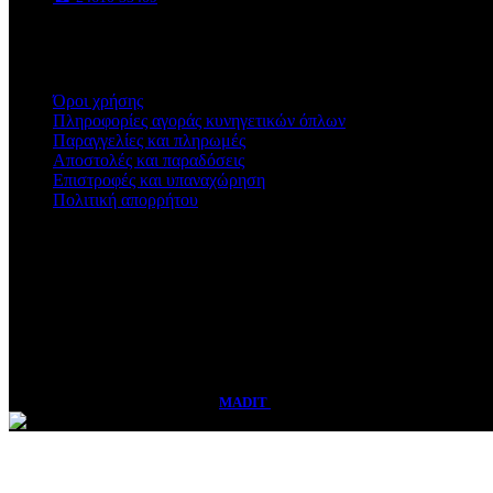
✉ sales@vasadis.shop
Χρήσιμοι Σύνδεσμοι
Όροι χρήσης
Πληροφορίες αγοράς κυνηγετικών όπλων
Παραγγελίες και πληρωμές
Αποστολές και παραδόσεις
Επιστροφές και υπαναχώρηση
Πολιτική απορρήτου
Ωράριο Καταστήματος
Δευτέρα - Παρασκευή
09:00 - 14:30 & 17:00 - 21:00
Σάββατο
08:30 - 15:00
Vasadis Shop
2026 CREATED BY
MADIT
ADVERTISING