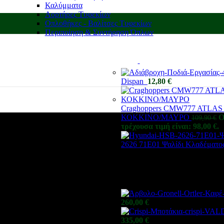
Καλύμματα
Αορτήρες Τυφεκίων
Οπλοθήκες - Βαλίτσες Τυφεκίων
Περιποίηση & Συντήρηση Όπλων
Dispan
12,80
€
Craghoppers CMW777 AT
ΚΟΚΚΙΝΟ/ΜΑΥΡΟ
O
109,90
€
τρέχουσα τιμή είναι: 98,00 €.
M
2626 71E01 Ψαλίδι Κλαδέματο
260,00
€
335,00
€