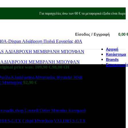
Για παραγγελίες άνω των 60 € τα μεταφορικά έξοδα είναι δωρεά
Είσοδος / Εγγραφή
0,00
Αδιάβροχη Ποδιά Εργασίας 40A
Αρχική
Κατάστημα
Brands
LAS ΑΔΙΑΒΡΟΧΗ ΜΕΜΒΡΑΝΗ ΜΠΟΥΦΑΝ
Επικοινωνί
riginal price was: 109,90 €.
98,00
€
Η
Hyundai HSB
ς Μπαταρίας
92,90
€
Gronell Ortler Μποτάκι Κυνηγιού
Crispi Μποτάκια VALDRES GTX