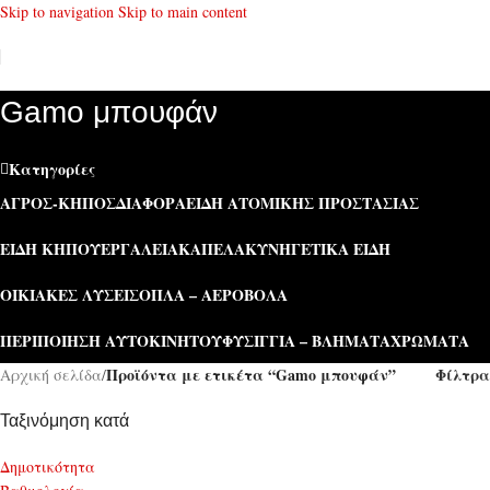
Skip to navigation
Skip to main content
Gamo μπουφάν
Κατηγορίες
ΑΓΡΌΣ-ΚΉΠΟΣ
ΔΙΆΦΟΡΑ
ΕΊΔΗ ΑΤΟΜΙΚΉΣ ΠΡΟΣΤΑΣΊΑΣ
ΕΊΔΗ ΚΉΠΟΥ
ΕΡΓΑΛΕΊΑ
ΚΑΠΕΛΑ
ΚΥΝΗΓΕΤΙΚΆ ΕΊΔΗ
ΟΙΚΙΑΚΈΣ ΛΎΣΕΙΣ
ΌΠΛΑ – ΑΕΡΟΒΌΛΑ
ΠΕΡΙΠΟΊΗΣΗ ΑΥΤΟΚΙΝΉΤΟΥ
ΦΥΣΊΓΓΙΑ – ΒΛΉΜΑΤΑ
ΧΡΏΜΑΤΑ
Προϊόντα με ετικέτα “Gamo μπουφάν”
Φίλτρα
Αρχική σελίδα
/
Ταξινόμηση κατά
Δημοτικότητα