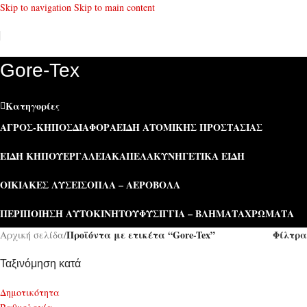
Skip to navigation
Skip to main content
Gore-Tex
Κατηγορίες
ΑΓΡΌΣ-ΚΉΠΟΣ
ΔΙΆΦΟΡΑ
ΕΊΔΗ ΑΤΟΜΙΚΉΣ ΠΡΟΣΤΑΣΊΑΣ
ΕΊΔΗ ΚΉΠΟΥ
ΕΡΓΑΛΕΊΑ
ΚΑΠΕΛΑ
ΚΥΝΗΓΕΤΙΚΆ ΕΊΔΗ
ΟΙΚΙΑΚΈΣ ΛΎΣΕΙΣ
ΌΠΛΑ – ΑΕΡΟΒΌΛΑ
ΠΕΡΙΠΟΊΗΣΗ ΑΥΤΟΚΙΝΉΤΟΥ
ΦΥΣΊΓΓΙΑ – ΒΛΉΜΑΤΑ
ΧΡΏΜΑΤΑ
Προϊόντα με ετικέτα “Gore-Tex”
Φίλτρα
Αρχική σελίδα
/
Ταξινόμηση κατά
Δημοτικότητα