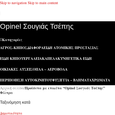
Skip to navigation
Skip to main content
Opinel Σουγιάς Τσέπης
Κατηγορίες
ΑΓΡΌΣ-ΚΉΠΟΣ
ΔΙΆΦΟΡΑ
ΕΊΔΗ ΑΤΟΜΙΚΉΣ ΠΡΟΣΤΑΣΊΑΣ
ΕΊΔΗ ΚΉΠΟΥ
ΕΡΓΑΛΕΊΑ
ΚΑΠΕΛΑ
ΚΥΝΗΓΕΤΙΚΆ ΕΊΔΗ
ΟΙΚΙΑΚΈΣ ΛΎΣΕΙΣ
ΌΠΛΑ – ΑΕΡΟΒΌΛΑ
ΠΕΡΙΠΟΊΗΣΗ ΑΥΤΟΚΙΝΉΤΟΥ
ΦΥΣΊΓΓΙΑ – ΒΛΉΜΑΤΑ
ΧΡΏΜΑΤΑ
Προϊόντα με ετικέτα “Opinel Σουγιάς Τσέπης”
Αρχική σελίδα
/
Φίλτρα
Ταξινόμηση κατά
Δημοτικότητα