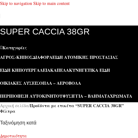
Skip to navigation
Skip to main content
SUPER CACCIA 38GR
Κατηγορίες
ΑΓΡΌΣ-ΚΉΠΟΣ
ΔΙΆΦΟΡΑ
ΕΊΔΗ ΑΤΟΜΙΚΉΣ ΠΡΟΣΤΑΣΊΑΣ
ΕΊΔΗ ΚΉΠΟΥ
ΕΡΓΑΛΕΊΑ
ΚΑΠΕΛΑ
ΚΥΝΗΓΕΤΙΚΆ ΕΊΔΗ
ΟΙΚΙΑΚΈΣ ΛΎΣΕΙΣ
ΌΠΛΑ – ΑΕΡΟΒΌΛΑ
ΠΕΡΙΠΟΊΗΣΗ ΑΥΤΟΚΙΝΉΤΟΥ
ΦΥΣΊΓΓΙΑ – ΒΛΉΜΑΤΑ
ΧΡΏΜΑΤΑ
Προϊόντα με ετικέτα “SUPER CACCIA 38GR”
Αρχική σελίδα
/
Φίλτρα
Ταξινόμηση κατά
Δημοτικότητα