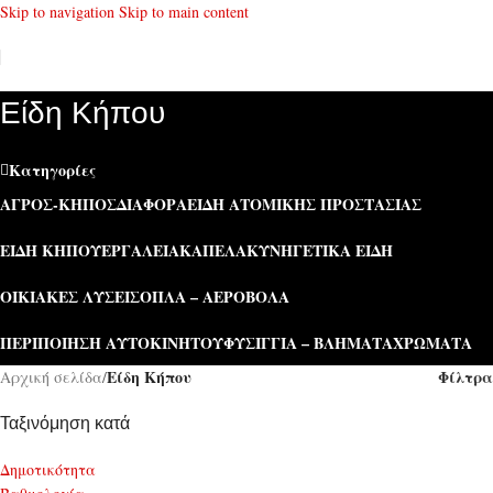
Skip to navigation
Skip to main content
Είδη Κήπου
Κατηγορίες
ΑΓΡΌΣ-ΚΉΠΟΣ
ΔΙΆΦΟΡΑ
ΕΊΔΗ ΑΤΟΜΙΚΉΣ ΠΡΟΣΤΑΣΊΑΣ
ΕΊΔΗ ΚΉΠΟΥ
ΕΡΓΑΛΕΊΑ
ΚΑΠΕΛΑ
ΚΥΝΗΓΕΤΙΚΆ ΕΊΔΗ
ΟΙΚΙΑΚΈΣ ΛΎΣΕΙΣ
ΌΠΛΑ – ΑΕΡΟΒΌΛΑ
ΠΕΡΙΠΟΊΗΣΗ ΑΥΤΟΚΙΝΉΤΟΥ
ΦΥΣΊΓΓΙΑ – ΒΛΉΜΑΤΑ
ΧΡΏΜΑΤΑ
Είδη Κήπου
Φίλτρα
Αρχική σελίδα
/
Ταξινόμηση κατά
Δημοτικότητα