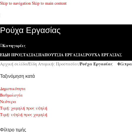
Skip to navigation
Skip to main content
Ρούχα Εργασίας
Κατηγορίες
ΕΊΔΗ ΠΡΟΣΤΑΣΊΑΣ
ΠΑΠΟΎΤΣΙΑ ΕΡΓΑΣΊΑΣ
ΡΟΎΧΑ ΕΡΓΑΣΊΑΣ
Ρούχα Εργασίας
Φίλτρα
Αρχική σελίδα
/
Είδη Ατομικής Προστασίας
/
Ταξινόμηση κατά
Δημοτικότητα
Bαθμολογία
Νεότερα
Τιμή: χαμηλή προς υψηλή
Τιμή: υψηλή προς χαμηλή
Φίλτρο τιμής