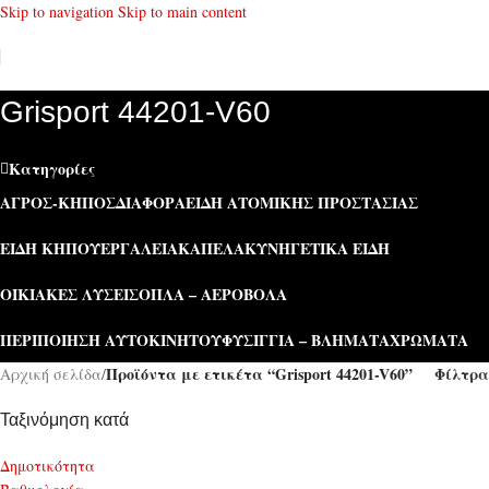
Skip to navigation
Skip to main content
Grisport 44201-V60
Κατηγορίες
ΑΓΡΌΣ-ΚΉΠΟΣ
ΔΙΆΦΟΡΑ
ΕΊΔΗ ΑΤΟΜΙΚΉΣ ΠΡΟΣΤΑΣΊΑΣ
ΕΊΔΗ ΚΉΠΟΥ
ΕΡΓΑΛΕΊΑ
ΚΑΠΕΛΑ
ΚΥΝΗΓΕΤΙΚΆ ΕΊΔΗ
ΟΙΚΙΑΚΈΣ ΛΎΣΕΙΣ
ΌΠΛΑ – ΑΕΡΟΒΌΛΑ
ΠΕΡΙΠΟΊΗΣΗ ΑΥΤΟΚΙΝΉΤΟΥ
ΦΥΣΊΓΓΙΑ – ΒΛΉΜΑΤΑ
ΧΡΏΜΑΤΑ
Προϊόντα με ετικέτα “Grisport 44201-V60”
Φίλτρα
Αρχική σελίδα
/
Ταξινόμηση κατά
Δημοτικότητα