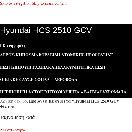
Skip to navigation
Skip to main content
Hyundai HCS 2510 GCV
Κατηγορίες
ΑΓΡΌΣ-ΚΉΠΟΣ
ΔΙΆΦΟΡΑ
ΕΊΔΗ ΑΤΟΜΙΚΉΣ ΠΡΟΣΤΑΣΊΑΣ
ΕΊΔΗ ΚΉΠΟΥ
ΕΡΓΑΛΕΊΑ
ΚΑΠΕΛΑ
ΚΥΝΗΓΕΤΙΚΆ ΕΊΔΗ
ΟΙΚΙΑΚΈΣ ΛΎΣΕΙΣ
ΌΠΛΑ – ΑΕΡΟΒΌΛΑ
ΠΕΡΙΠΟΊΗΣΗ ΑΥΤΟΚΙΝΉΤΟΥ
ΦΥΣΊΓΓΙΑ – ΒΛΉΜΑΤΑ
ΧΡΏΜΑΤΑ
Προϊόντα με ετικέτα “Hyundai HCS 2510 GCV”
Αρχική σελίδα
/
Φίλτρα
Ταξινόμηση κατά
Δημοτικότητα