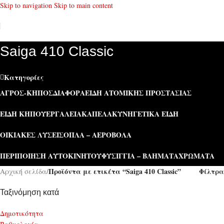
Skip to navigation
Skip to main content
Saiga 410 Classic
Κατηγορίες
ΑΓΡΌΣ-ΚΉΠΟΣ
ΔΙΆΦΟΡΑ
ΕΊΔΗ ΑΤΟΜΙΚΉΣ ΠΡΟΣΤΑΣΊΑΣ
ΕΊΔΗ ΚΉΠΟΥ
ΕΡΓΑΛΕΊΑ
ΚΑΠΕΛΑ
ΚΥΝΗΓΕΤΙΚΆ ΕΊΔΗ
ΟΙΚΙΑΚΈΣ ΛΎΣΕΙΣ
ΌΠΛΑ – ΑΕΡΟΒΌΛΑ
ΠΕΡΙΠΟΊΗΣΗ ΑΥΤΟΚΙΝΉΤΟΥ
ΦΥΣΊΓΓΙΑ – ΒΛΉΜΑΤΑ
ΧΡΏΜΑΤΑ
Προϊόντα με ετικέτα “Saiga 410 Classic”
Φίλτρα
Αρχική σελίδα
/
Ταξινόμηση κατά
Δημοτικότητα