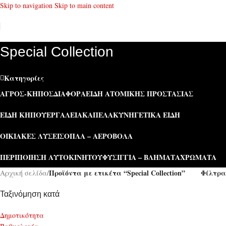
Skip to navigation
Skip to main content
Special Collection
Κατηγορίες
ΑΓΡΌΣ-ΚΉΠΟΣ
ΔΙΆΦΟΡΑ
ΕΊΔΗ ΑΤΟΜΙΚΉΣ ΠΡΟΣΤΑΣΊΑΣ
ΕΊΔΗ ΚΉΠΟΥ
ΕΡΓΑΛΕΊΑ
ΚΑΠΕΛΑ
ΚΥΝΗΓΕΤΙΚΆ ΕΊΔΗ
ΟΙΚΙΑΚΈΣ ΛΎΣΕΙΣ
ΌΠΛΑ – ΑΕΡΟΒΌΛΑ
ΠΕΡΙΠΟΊΗΣΗ ΑΥΤΟΚΙΝΉΤΟΥ
ΦΥΣΊΓΓΙΑ – ΒΛΉΜΑΤΑ
ΧΡΏΜΑΤΑ
Προϊόντα με ετικέτα “Special Collection”
Φίλτρα
Αρχική σελίδα
/
Ταξινόμηση κατά
Δημοτικότητα