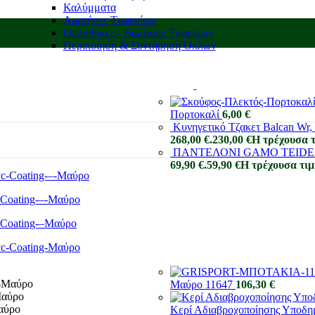
Καλύμματα
Αορτήρες Τυφεκίων
Οπλοθήκες - Βαλίτσες Τυφεκίων
Περιποίηση & Συντήρηση Όπλων
Πορτοκαλί
6,00
€
Κυνηγετικό Τζακετ Balcan Wr, 
268,00 €.
230,00
€
Η τρέχουσα τι
ΠΑΝΤΕΛΟΝΙ GAMO TEID
69,90 €.
59,90
€
Η τρέχουσα τιμή
Μαύρο 11647
106,30
€
Κερί Αδιαβροχοποίησης Υποδ