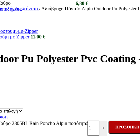
6,80
€
αντελόνια - Πόντσο
/
Αδιάβροχο Πόντσο Alpin Outdoor Pu Polyester 
ς υποδημάτων
ούμι με Zipper
11,00
€
oor Pu Polyester Pvc Coatin
ριση
 Μαύρο 2805BL Rain Poncho Alpin ποσότητα
ΠΡΟΣΘΉΚΗ 
+