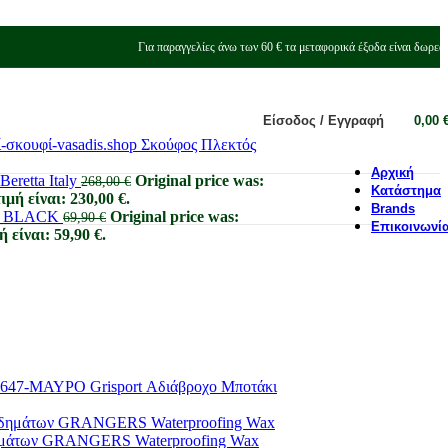
Για παραγγελίες άνω των 60 € τα μεταφορικά έξοδα είναι δωρεά
Είσοδος / Εγγραφή
0,00
Σκούφος Πλεκτός
Αρχική
Beretta Italy
Original price was:
268,00
€
Κατάστημα
μή είναι: 230,00 €.
Brands
E BLACK
Original price was:
69,90
€
Επικοινωνί
 είναι: 59,90 €.
Grisport Αδιάβροχο Μποτάκι
ημάτων GRANGERS Waterproofing Wax