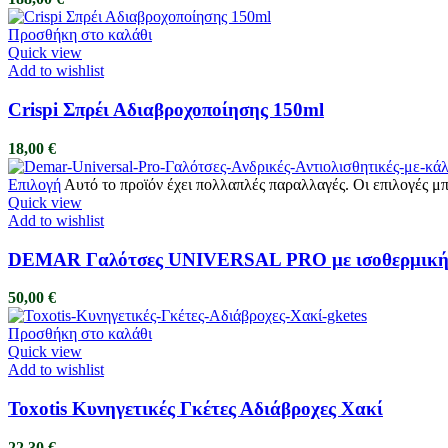
Προσθήκη στο καλάθι
Quick view
Add to wishlist
Crispi Σπρέι Αδιαβροχοποίησης 150ml
18,00
€
Επιλογή
Αυτό το προϊόν έχει πολλαπλές παραλλαγές. Οι επιλογές μ
Quick view
Add to wishlist
DEMAR Γαλότσες UNIVERSAL PRO με ισοθερμική 
50,00
€
Προσθήκη στο καλάθι
Quick view
Add to wishlist
Toxotis Κυνηγετικές Γκέτες Αδιάβροχες Χακί
22,30
€