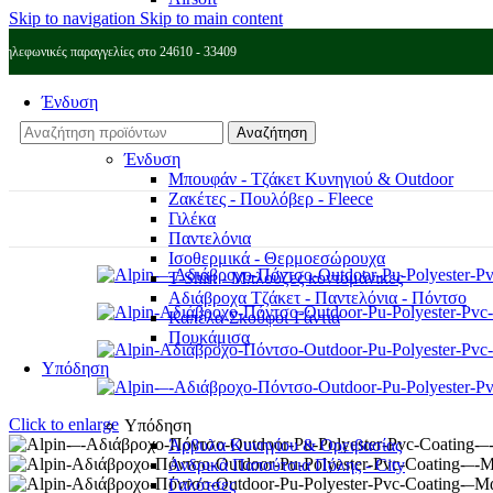
Skip to navigation
Skip to main content
Τηλεφωνικές παραγγελίες στο 24610 - 33409
Ένδυση
Αναζήτηση
Ένδυση
Μπουφάν - Τζάκετ Κυνηγιού & Outdoor
Ζακέτες - Πουλόβερ - Fleece
Γιλέκα
Παντελόνια
Ισοθερμικά - Θερμοεσώρουχα
T-Shirt - Μπλούζες κοντομάνικες
Αδιάβροχα Τζάκετ - Παντελόνια - Πόντσο
Καπέλα-Σκούφοι-Γάντια
Πουκάμισα
Υπόδηση
Click to enlarge
Υπόδηση
Άρβυλα Κυνηγίου & Ορειβασίας
Ανδρικά Παπούτσια Πόλης - City
Γαλότσες