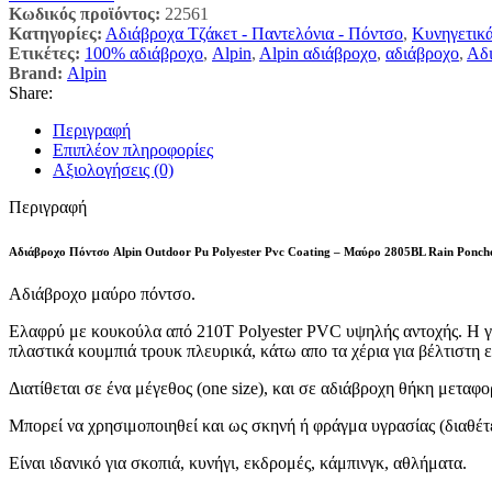
Κωδικός προϊόντος:
22561
Κατηγορίες:
Αδιάβροχα Τζάκετ - Παντελόνια - Πόντσο
,
Κυνηγετικά
Ετικέτες:
100% αδιάβροχο
,
Alpin
,
Alpin αδιάβροχο
,
αδιάβροχο
,
Αδι
Brand:
Alpin
Share:
Περιγραφή
Επιπλέον πληροφορίες
Αξιολογήσεις (0)
Περιγραφή
Αδιάβροχο Πόντσο Alpin Outdoor Pu Polyester Pvc Coating – Μαύρο 2805BL Rain Poncho
Αδιάβροχο μαύρο πόντσο.
Ελαφρύ με κουκούλα από 210T Polyester PVC υψηλής αντοχής. Η γ
πλαστικά κουμπιά τρουκ πλευρικά, κάτω απο τα χέρια για βέλτιστη 
Διατίθεται σε ένα μέγεθος (one size), και σε αδιάβροχη θήκη μεταφ
Μπορεί να χρησιμοποιηθεί και ως σκηνή ή φράγμα υγρασίας (διαθέτε
Είναι ιδανικό για σκοπιά, κυνήγι, εκδρομές, κάμπινγκ, αθλήματα.