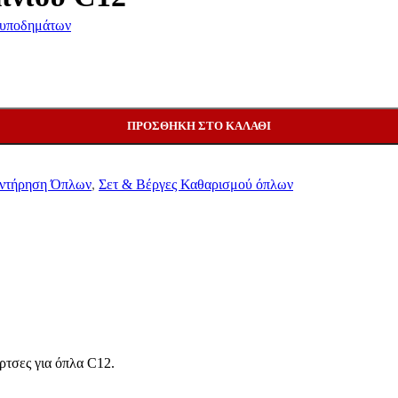
ς υποδημάτων
ΠΡΟΣΘΉΚΗ ΣΤΟ ΚΑΛΆΘΙ
υντήρηση Όπλων
,
Σετ & Βέργες Καθαρισμού όπλων
ρτσες για όπλα C12.