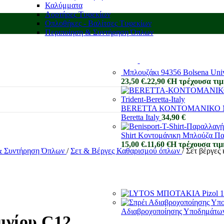
Καλύμματα
Αορτήρες Τυφεκίων
Οπλοθήκες - Βαλίτσες Τυφεκίων
Περιποίηση & Συντήρηση Όπλων
Μπλουζάκι 94356 Bolsena Univ
23,50 €.
22,90
€
Η τρέχουσα τιμή
BERETTA ΚΟΝΤΟΜΑΝΙΚΟ ΜΠ
Beretta Italy
34,90
€
Shirt Κοντομάνικη Μπλούζα Π
15,00 €.
11,60
€
Η τρέχουσα τιμή
& Συντήρηση Όπλων
/
Σετ & Βέργες Καθαρισμού όπλων
/
Σετ βέργες
Αδιαβροχοποίησης Υποδημάτων 
ινίου C12