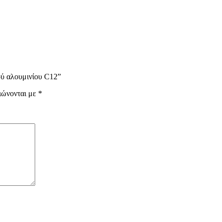
ού αλουμινίου C12”
ιώνονται με
*