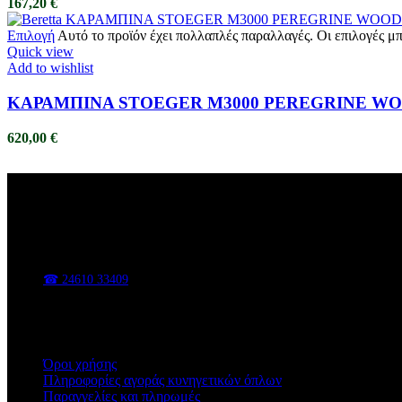
167,20
€
Επιλογή
Αυτό το προϊόν έχει πολλαπλές παραλλαγές. Οι επιλογές μ
Quick view
Add to wishlist
ΚΑΡΑΜΠΙΝΑ STOEGER M3000 PEREGRINE W
620,00
€
ΑΦΟΙ ΒΑΣΑΔΗ
Κυνηγετικά είδη, είδη υπαίθρου, εργαλεία και εξοπλισμός για κάθε 
📍 Π. Χαρίση 47, Κοζάνη
☎ 24610 33409
✉ sales@vasadis.shop
Χρήσιμοι Σύνδεσμοι
Όροι χρήσης
Πληροφορίες αγοράς κυνηγετικών όπλων
Παραγγελίες και πληρωμές