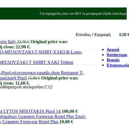
Για παραγγελίες άνω των 60 € τα μεταφορικά έξοδα είναι δωρεά
Είσοδος / Εγγραφή
0,00
ers Italy
Original price was:
23,50
€
 είναι: 22,90 €.
Αρχική
Κατάστημα
Brands
ΛΟΥΖΑΚΙ T SHIRT ΧΑΚΙ Trident
Επικοινωνί
Benisport T-
αραλλαγή Pixel
Original price was:
15,00
€
 είναι: 11,60 €.
 καθαρισμού αλουμινίου C12
LYTOS ΜΠΟΤΑΚΙΑ Pizol 14
100,00
€
Σπρέι
Grangers Footwear Repel Plus
10,00
€