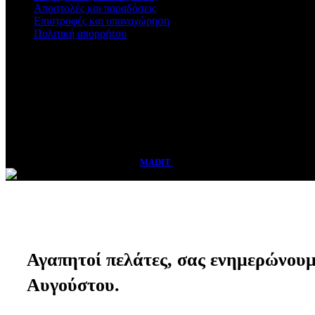
Αποστολές και παραδόσεις
Επιστροφές και υπαναχώρηση
Πολιτική απορρήτου
Ωράριο Καταστήματος
Δευτέρα - Παρασκευή
09:00 - 14:30 & 17:00 - 21:00
Σάββατο
08:30 - 15:00
Vasadis Shop
2026 CREATED BY
MADIT
ADVERTISING
Αγαπητοί πελάτες, σας ενημερώνουμε 
Αυγούστου.