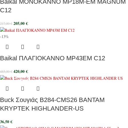
Baikal ΜΟΝΟΚΑΝΝΟ MP18M-EM MAGNUM
C12
205,00
€
217,00
€
-13%
Baikal ΠΛΑΓΙΟΚΑΝΝΟ MP43ΕΜ C12
420,00
€
485,00
€
Buck Σουγιάς B284-CMS26 BANTAM
KRYPTEK HIGHLANDER-US
36,50
€