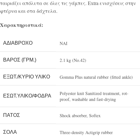
ταιριάζει απόλυτα σε όλες τις γάμπες.
Extra ενισχύσεις στην
φτέρνα και στα δάχτυλα.
Χαρακτηριστικά:
ΑΔΙΆΒΡΟΧΟ
NAI
ΒΆΡΟΣ (ΓΡΜ.)
2.1 kg (No.42)
ΕΞΩΤ./ΚΎΡΙΟ ΥΛΙΚΌ
Gomma Plus natural rubber (fitted ankle)
Polyester knit Sanitized treatment, rot-
ΕΣΩΤ.ΥΛΙΚΌ/ΦΌΔΡΑ
proof, washable and fast-drying
ΠΆΤΟΣ
Shock absorber, Softex
ΣΌΛΑ
Three-density Actigrip rubber