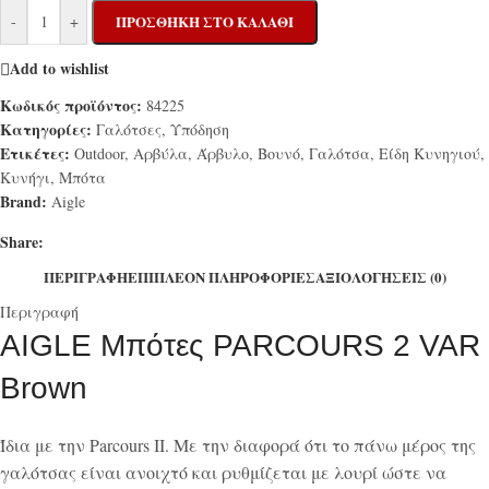
-
+
ΠΡΟΣΘΉΚΗ ΣΤΟ ΚΑΛΆΘΙ
Add to wishlist
Κωδικός προϊόντος:
84225
Κατηγορίες:
Γαλότσες
,
Υπόδηση
Ετικέτες:
Outdoor
,
Αρβύλα
,
Άρβυλο
,
Βουνό
,
Γαλότσα
,
Είδη Κυνηγιού
,
Κυνήγι
,
Μπότα
Brand:
Aigle
Share:
ΠΕΡΙΓΡΑΦΉ
ΕΠΙΠΛΈΟΝ ΠΛΗΡΟΦΟΡΊΕΣ
ΑΞΙΟΛΟΓΉΣΕΙΣ (0)
Περιγραφή
AIGLE Μπότες PARCOURS 2 VAR
Brown
Ίδια με την Parcours II.
Με την διαφορά ότι το πάνω μέρος της
γαλότσας είναι ανοιχτό και ρυθμίζεται με λουρί ώστε να