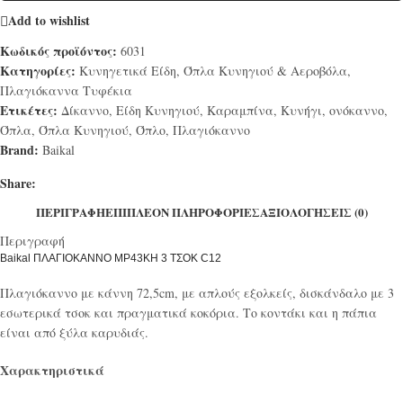
Add to wishlist
Κωδικός προϊόντος:
6031
Κατηγορίες:
Κυνηγετικά Είδη
,
Όπλα Κυνηγιού & Αεροβόλα
,
Πλαγιόκαννα Τυφέκια
Ετικέτες:
Δίκαννο
,
Είδη Κυνηγιού
,
Καραμπίνα
,
Κυνήγι
,
ονόκαννο
,
Όπλα
,
Όπλα Κυνηγιού
,
Όπλο
,
Πλαγιόκαννο
Brand:
Baikal
Share:
ΠΕΡΙΓΡΑΦΉ
ΕΠΙΠΛΈΟΝ ΠΛΗΡΟΦΟΡΊΕΣ
ΑΞΙΟΛΟΓΉΣΕΙΣ (0)
Περιγραφή
Baikal ΠΛΑΓΙΟΚΑΝΝΟ MP43KH 3 ΤΣΟΚ C12
Πλαγιόκαννο με κάννη 72,5cm, με απλούς εξολκείς, δισκάνδαλο με 3
εσωτερικά τσοκ και πραγματικά κοκόρια. Το κοντάκι και η πάπια
είναι από ξύλα καρυδιάς.
Χαρακτηριστικά