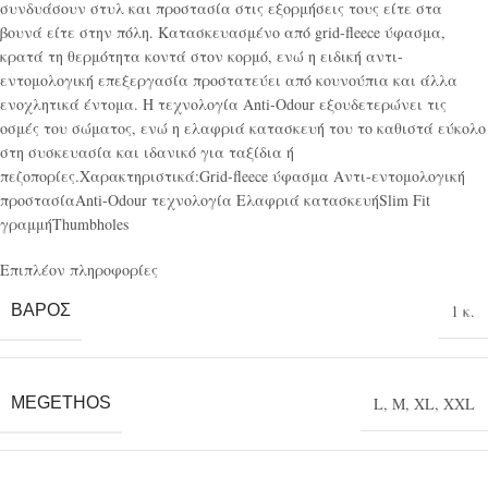
συνδυάσουν στυλ και προστασία στις εξορμήσεις τους είτε στα
βουνά είτε στην πόλη. Κατασκευασμένο από grid-fleece ύφασμα,
κρατά τη θερμότητα κοντά στον κορμό, ενώ η ειδική αντι-
εντομολογική επεξεργασία προστατεύει από κουνούπια και άλλα
ενοχλητικά έντομα. Η τεχνολογία Anti-Odour εξουδετερώνει τις
οσμές του σώματος, ενώ η ελαφριά κατασκευή του το καθιστά εύκολο
στη συσκευασία και ιδανικό για ταξίδια ή
πεζοπορίες.Χαρακτηριστικά:Grid-fleece ύφασμα Αντι-εντομολογική
προστασίαAnti-Odour τεχνολογία Ελαφριά κατασκευήSlim Fit
γραμμήThumbholes
Επιπλέον πληροφορίες
ΒΆΡΟΣ
1 κ.
MEGETHOS
L
,
M
,
XL
,
XXL