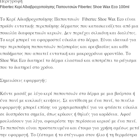
Περιγραφή
Fibertec Κερί Αδιαβροχοποίησης Παπουτσιών Fibertec Shoe Wax Eco 100ml
Το Κερί Αδιαβροχοποίησης Παπουτσιών Fibertec Shoe Wax Eco είναι
προϊόν εντατικής περιποίησης δέρματος που κατασκευάζεται από μια
ποικιλία διαφορετικών κεριών. Δεν περιέχει σιλικόνη και διαλύτες.
Το κερί μπορεί να εφαρμοστεί εύκολα στο δέρμα. Είναι ιδανικό για
την περιποίηση παπουτσιών πεζοπορίας και ορειβασίας και κάθε
υποδήματος που απαιτεί εντατική και μακροχρόνια φροντίδα. Το
Shoe Wax Eco διατηρεί το δέρμα ελαστικό και αποτρέπει το ράγισμα
που το διατηρεί στο χρόνο.
Σημειώσεις εφαρμογής:
Κάντε μασάζ με λίγο κερί παπουτσιών στο δέρμα με μια βούρτσα ή
ένα πανί με κυκλικές κινήσεις. Σε αντίθεση με ένα πανί, το πινέλο
εφαρμογής μπορεί επίσης να χρησιμοποιηθεί για να φτάσετε εύκολα
σε δυσπρόσιτα σημεία, όπως κρίκους ή θηλιές για κορδόνια. Αφού
μουλιάσουν για λίγο, αφαιρέστε την περίσσεια κεριού με ένα πανί.
Το παπούτσι είναι προστατευμένο και έτοιμο για χρήση αμέσως μετά
την εφαρμογή. Το ζέσταμα ή το στέγνωμα στον ήλιο ή τη θερμάστρα