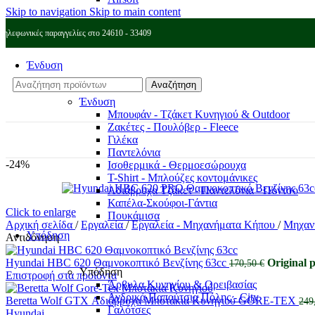
Skip to navigation
Skip to main content
Τηλεφωνικές παραγγελίες στο 24610 - 33409
Ένδυση
Αναζήτηση
Ένδυση
Μπουφάν - Τζάκετ Κυνηγιού & Outdoor
Ζακέτες - Πουλόβερ - Fleece
Γιλέκα
Παντελόνια
-24%
Ισοθερμικά - Θερμοεσώρουχα
T-Shirt - Μπλούζες κοντομάνικες
Αδιάβροχα Τζάκετ - Παντελόνια - Πόντσο
Καπέλα-Σκούφοι-Γάντια
Click to enlarge
Πουκάμισα
Αρχική σελίδα
/
Εργαλεία
/
Εργαλεία - Μηχανήματα Κήπου
/
Μηχαν
Υπόδηση
Αντιδόνηση
Hyundai HBC 620 Θαμνοκοπτικό Βενζίνης 63cc
Original p
170,50
€
Υπόδηση
Επιστροφή στα προϊόντα
Άρβυλα Κυνηγίου & Ορειβασίας
Ανδρικά Παπούτσια Πόλης - City
Beretta Wolf GTX Αδιάβροχα Μποτάκια Κυνηγιού GORE-TEX
249
Γαλότσες
Hyundai