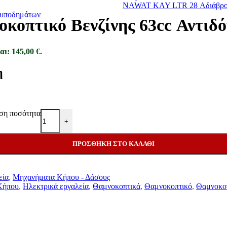
NAWAT KAY LTR 28 Αδιάβρο
ς υποδημάτων
οπτικό Βενζίνης 63cc Αντιδ
αι: 145,00 €.
η
ση ποσότητα
+
ΠΡΟΣΘΉΚΗ ΣΤΟ ΚΑΛΆΘΙ
εία
,
Μηχανήματα Κήπου - Δάσους
Κήπου
,
Ηλεκτρικά εργαλεία
,
Θαμνοκοπτικά
,
Θαμνοκοπτικό
,
Θαμνοκοπ