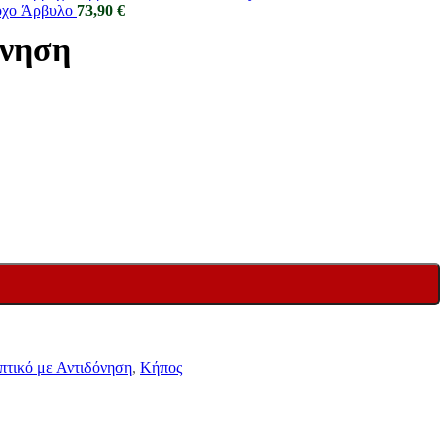
χo Άρβυλο
73,90
€
όνηση
τικό με Αντιδόνηση
,
Κήπος