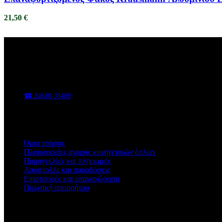
21,50
€
ΑΦΟΙ ΒΑΣΑΔΗ
Κυνηγετικά είδη, είδη υπαίθρου, εργαλεία και εξοπλισμός για κάθε 
📍 Π. Χαρίση 47, Κοζάνη
☎ 24610 33409
✉ sales@vasadis.shop
Χρήσιμοι Σύνδεσμοι
Όροι χρήσης
Πληροφορίες αγοράς κυνηγετικών όπλων
Παραγγελίες και πληρωμές
Αποστολές και παραδόσεις
Επιστροφές και υπαναχώρηση
Πολιτική απορρήτου
Ωράριο Καταστήματος