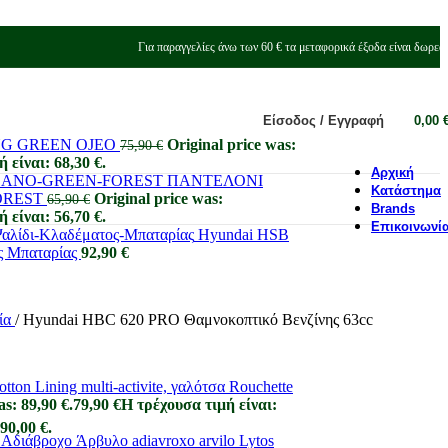
Για παραγγελίες άνω των 60 € τα μεταφορικά έξοδα είναι δωρεά
Είσοδος / Εγγραφή
0,00
G GREEN OJEO
Original price was:
75,90
€
 είναι: 68,30 €.
Αρχική
ΠΑΝΤΕΛΟΝΙ
Κατάστημα
OREST
Original price was:
65,90
€
Brands
 είναι: 56,70 €.
Επικοινωνί
Hyundai HSB
ς Μπαταρίας
92,90
€
ία
/
Hyundai HBC 620 PRO Θαμνοκοπτικό Βενζίνης 63cc
ton Lining multi-activite, γαλότσα Rouchette
as: 89,90 €.
79,90
€
Η τρέχουσα τιμή είναι:
90,00 €.
Lytos