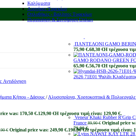
Καλύμματα
Αορτήρες Τυφεκίων
Οπλοθήκες - Βαλίτσες Τυφεκίων
Περιποίηση & Συντήρηση Όπλων
ΠΑΝΤΕΛΟΝΙ GAMO BERIN
75,90 €.
68,30
€
Η τρέχουσα τιμή
GAMO RODANO GREEN F
65,90 €.
56,70
€
Η τρέχουσα τιμή
2626 71E01 Ψαλίδι Κλαδέματο
ήματα Κήπου - Δάσους
/
Αλυσοπρίονα, Χορτοκοπτικά & Πολυεργαλε
rice was: 170,50 €.
129,90
€
Η τρέχουσα τιμή είναι: 129,90 €.
Veneur Khaki Rubber R'Grip Cot
France
Original price w
89,90
€
79,90 €.
Original price was: 249,90 €.
190,00
€
Η τρέχουσα τιμή είναι: 1
,90
€