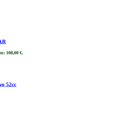
BAR
ι: 108,00 €.
νο 52cc