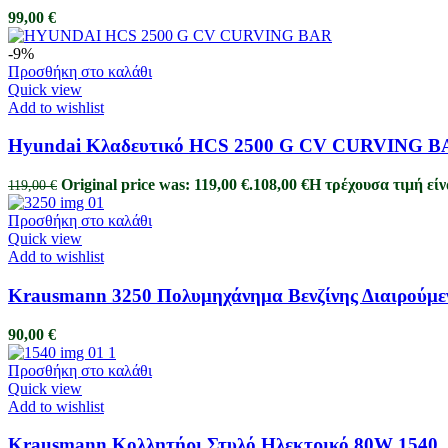
99,00
€
-9%
Προσθήκη στο καλάθι
Quick view
Add to wishlist
Hyundai Κλαδευτικό HCS 2500 G CV CURVING 
Original price was: 119,00 €.
108,00
€
Η τρέχουσα τιμή είνα
119,00
€
Προσθήκη στο καλάθι
Quick view
Add to wishlist
Krausmann 3250 Πολυμηχάνημα Βενζίνης Διαιρούμε
90,00
€
Προσθήκη στο καλάθι
Quick view
Add to wishlist
Krausmann Κολλητήρι Στυλό Ηλεκτρικό 80W 1540