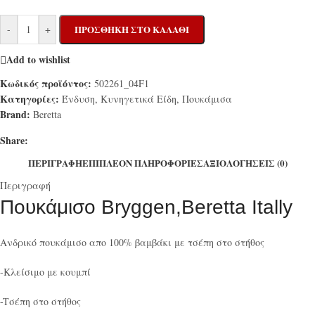
-
+
ΠΡΟΣΘΉΚΗ ΣΤΟ ΚΑΛΆΘΙ
Add to wishlist
Κωδικός προϊόντος:
502261_04F1
Κατηγορίες:
Ένδυση
,
Κυνηγετικά Είδη
,
Πουκάμισα
Brand:
Beretta
Share:
ΠΕΡΙΓΡΑΦΉ
ΕΠΙΠΛΈΟΝ ΠΛΗΡΟΦΟΡΊΕΣ
ΑΞΙΟΛΟΓΉΣΕΙΣ (0)
Περιγραφή
Πουκάμισο Bryggen,Beretta Itally
Ανδρικό πουκάμισο απο 100% βαμβάκι με τσέπη στο στήθος
-Κλείσιμο με κουμπί
-Tσέπη στο στήθος