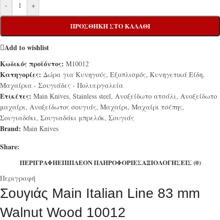
-
+
ΠΡΟΣΘΉΚΗ ΣΤΟ ΚΑΛΆΘΙ
Add to wishlist
Κωδικός προϊόντος:
M10012
Κατηγορίες:
Δώρα για Κυνηγούς
,
Εξοπλισμός
,
Κυνηγετικά Είδη
,
Μαχαίρια - Σουγιάδες - Πολυεργαλεία
Ετικέτες:
Main Knives
,
Stainless steel
,
Ανοξείδωτο ατσάλι
,
Ανοξείδωτο
μαχαίρι
,
Ανοξείδωτος σουγιάς
,
Μαχαίρι
,
Μαχαίρι τσέπης
,
Σουγιαδάκι
,
Σουγιαδάκι μπρελόκ
,
Σουγιάς
Brand:
Main Knives
Share:
ΠΕΡΙΓΡΑΦΉ
ΕΠΙΠΛΈΟΝ ΠΛΗΡΟΦΟΡΊΕΣ
ΑΞΙΟΛΟΓΉΣΕΙΣ (0)
Περιγραφή
Σουγιάς Main Italian Line 83 mm
Walnut Wood 10012