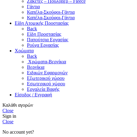
Ζακέτες – Πουλόβερ – Fleece
Γάντια
Καπέλα-Σκούφοι-Γάντια
Καπέλα-Σκούφοι-Γάντια
Είδη Ατομικής Προστασίας
Back
Είδη Προστασίας
Παπούτσια Εργασίας
Ρούχα Εργασίας
Χρώματα
Back
Χρώματα-Βερνίκια
Βερνίκια
Ειδικών Εφαρμογών
Εξωτερικού χώρου
Εσωτερικού χώρου
Εργαλεία Βαφής
Είσοδος / Εγγραφή
Καλάθι αγορών
Close
Sign in
Close
No account yet?