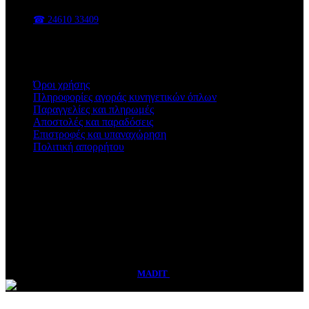
📍 Π. Χαρίση 47, Κοζάνη
☎ 24610 33409
✉ sales@vasadis.shop
Χρήσιμοι Σύνδεσμοι
Όροι χρήσης
Πληροφορίες αγοράς κυνηγετικών όπλων
Παραγγελίες και πληρωμές
Αποστολές και παραδόσεις
Επιστροφές και υπαναχώρηση
Πολιτική απορρήτου
Ωράριο Καταστήματος
Δευτέρα - Παρασκευή
09:00 - 14:30 & 17:00 - 21:00
Σάββατο
08:30 - 15:00
Vasadis Shop
2026 CREATED BY
MADIT
ADVERTISING