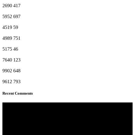
2690
417
5952
697
4519
59
4989
751
5175
46
7640
123
9902
648
9612
793
Recent Comments
ΑΦΟΙ ΒΑΣΑΔΗ
Κυνηγετικά είδη, είδη υπαίθρου, εργαλεία και εξοπλισμός για κάθε
ανάγκη.