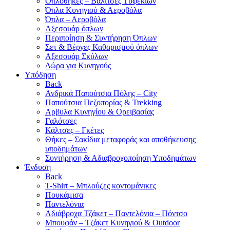
Οπλοθήκες – Βαλίτσες Τυφεκίων
Όπλα Κυνηγιού & Αεροβόλα
Όπλα – Αεροβόλα
Αξεσουάρ όπλων
Περιποίηση & Συντήρηση Όπλων
Σετ & Βέργες Καθαρισμού όπλων
Αξεσουάρ Σκύλων
Δώρα για Κυνηγούς
Υπόδηση
Back
Ανδρικά Παπούτσια Πόλης – City
Παπούτσια Πεζοπορίας & Trekking
Αρβυλα Κυνηγίου & Ορειβασίας
Γαλότσες
Κάλτσες – Γκέτες
Θήκες – Σακίδια μεταφοράς και αποθήκευσης
υποδημάτων
Συντήρηση & Αδιαβροχοποίηση Υποδημάτων
Ένδυση
Back
T-Shirt – Μπλούζες κοντομάνικες
Πουκάμισα
Παντελόνια
Αδιάβροχα Τζάκετ – Παντελόνια – Πόντσο
Μπουφάν – Τζάκετ Κυνηγιού & Outdoor