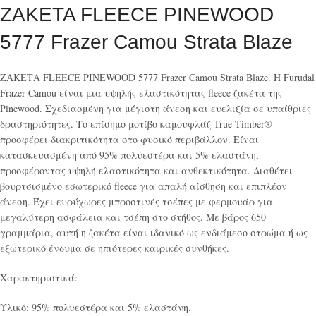
ΖΑΚΕΤΑ FLEECE PINEWOOD
5777 Frazer Camou Strata Blaze
ΖΑΚΕΤΑ FLEECE PINEWOOD 5777 Frazer Camou Strata Blaze. Η Furudal
Frazer Camou είναι μια υψηλής ελαστικότητας fleece ζακέτα της
Pinewood. Σχεδιασμένη για μέγιστη άνεση και ευελιξία σε υπαίθριες
δραστηριότητες. Το επίσημο μοτίβο καμουφλάζ True Timber®
προσφέρει διακριτικότητα στο φυσικό περιβάλλον. Είναι
κατασκευασμένη από 95% πολυεστέρα και 5% ελαστάνη,
προσφέροντας υψηλή ελαστικότητα και ανθεκτικότητα. Διαθέτει
βουρτσισμένο εσωτερικό fleece για απαλή αίσθηση και επιπλέον
άνεση. Έχει ευρύχωρες μπροστινές τσέπες με φερμουάρ για
μεγαλύτερη ασφάλεια και τσέπη στο στήθος. Με βάρος 650
γραμμάρια, αυτή η ζακέτα είναι ιδανικό ως ενδιάμεσο στρώμα ή ως
εξωτερικό ένδυμα σε ηπιότερες καιρικές συνθήκες.
Χαρακτηριστικά:
Υλικό: 95% πολυεστέρα και 5% ελαστάνη.