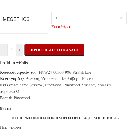
MEGETHOS
Εκκαθάριση
-
+
ΠΡΟΣΘΉΚΗ ΣΤΟ ΚΑΛΆΘΙ
Add to wishlist
Κωδικός προϊόντος:
PNW24-00369-986-StrataBlaze
Κατηγορίες:
Ένδυση
,
Ζακέτες - Πουλόβερ - Fleece
Ετικέτες:
camo ζακέτα
,
Pinewood
,
Pinewood Ζακέτα
,
Ζακέτα
πορτοκαλί
Brand:
Pinewood
Share:
ΠΕΡΙΓΡΑΦΉ
ΕΠΙΠΛΈΟΝ ΠΛΗΡΟΦΟΡΊΕΣ
ΑΞΙΟΛΟΓΉΣΕΙΣ (0)
Περιγραφή