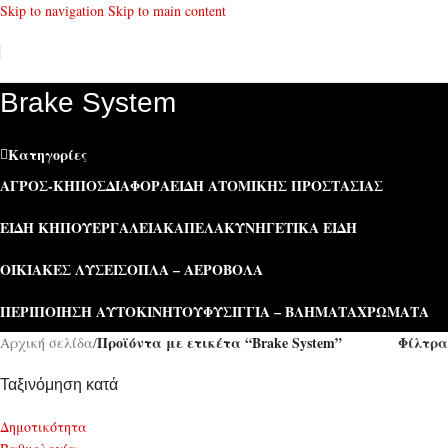
Skip to navigation
Skip to main content
Brake System
Κατηγορίες
ΑΓΡΌΣ-ΚΉΠΟΣ
ΔΙΆΦΟΡΑ
ΕΊΔΗ ΑΤΟΜΙΚΉΣ ΠΡΟΣΤΑΣΊΑΣ
ΕΊΔΗ ΚΉΠΟΥ
ΕΡΓΑΛΕΊΑ
ΚΑΠΕΛΑ
ΚΥΝΗΓΕΤΙΚΆ ΕΊΔΗ
ΟΙΚΙΑΚΈΣ ΛΎΣΕΙΣ
ΌΠΛΑ – ΑΕΡΟΒΌΛΑ
ΠΕΡΙΠΟΊΗΣΗ ΑΥΤΟΚΙΝΉΤΟΥ
ΦΥΣΊΓΓΙΑ – ΒΛΉΜΑΤΑ
ΧΡΏΜΑΤΑ
Προϊόντα με ετικέτα “Brake System”
Φίλτρα
Αρχική σελίδα
/
Ταξινόμηση κατά
Δημοτικότητα